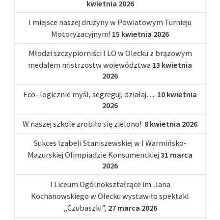
kwietnia 2026
I miejsce naszej drużyny w Powiatowym Turnieju
Motoryzacyjnym!
15 kwietnia 2026
Młodzi szczypiorniści I LO w Olecku z brązowym
medalem mistrzostw województwa
13 kwietnia
2026
Eco- logicznie myśl, segreguj, działaj….
10 kwietnia
2026
W naszej szkole zrobiło się zielono!
8 kwietnia 2026
Sukces Izabeli Staniszewskiej w I Warmińsko-
Mazurskiej Olimpiadzie Konsumenckiej
31 marca
2026
I Liceum Ogólnokształcące im. Jana
Kochanowskiego w Olecku wystawiło spektakl
„Czubaszki”,
27 marca 2026