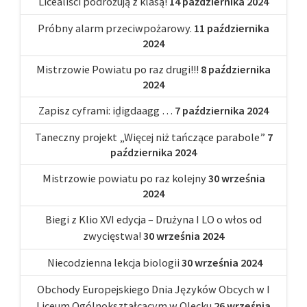
Licealiści podróżują z klasą!
14 października 2024
Próbny alarm przeciwpożarowy.
11 października
2024
Mistrzowie Powiatu po raz drugi!!!
8 października
2024
Zapisz cyframi: iḏigdaagg …
7 października 2024
Taneczny projekt „Więcej niż tańczące parabole”
7
października 2024
Mistrzowie powiatu po raz kolejny
30 września
2024
Biegi z Klio XVI edycja – Drużyna I LO o włos od
zwycięstwa!
30 września 2024
Niecodzienna lekcja biologii
30 września 2024
Obchody Europejskiego Dnia Języków Obcych w I
Liceum Ogólnokształcącym w Olecku
26 września