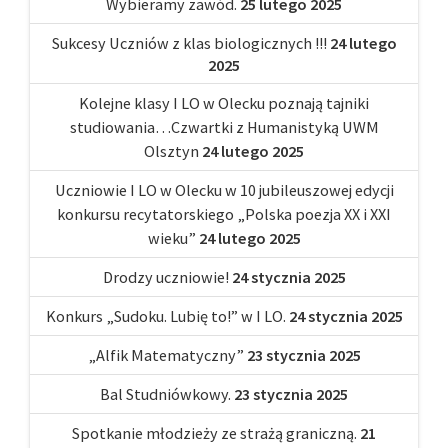
Wybieramy zawód.
25 lutego 2025
Sukcesy Uczniów z klas biologicznych !!!
24 lutego
2025
Kolejne klasy I LO w Olecku poznają tajniki
studiowania…Czwartki z Humanistyką UWM
Olsztyn
24 lutego 2025
Uczniowie I LO w Olecku w 10 jubileuszowej edycji
konkursu recytatorskiego „Polska poezja XX i XXI
wieku”
24 lutego 2025
Drodzy uczniowie!
24 stycznia 2025
Konkurs „Sudoku. Lubię to!” w I LO.
24 stycznia 2025
„Alfik Matematyczny”
23 stycznia 2025
Bal Studniówkowy.
23 stycznia 2025
Spotkanie młodzieży ze strażą graniczną.
21