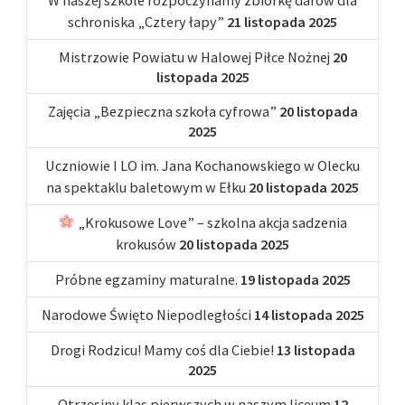
schroniska „Cztery łapy”
21 listopada 2025
Mistrzowie Powiatu w Halowej Piłce Nożnej
20
listopada 2025
Zajęcia „Bezpieczna szkoła cyfrowa”
20 listopada
2025
Uczniowie I LO im. Jana Kochanowskiego w Olecku
na spektaklu baletowym w Ełku
20 listopada 2025
„Krokusowe Love” – szkolna akcja sadzenia
krokusów
20 listopada 2025
Próbne egzaminy maturalne.
19 listopada 2025
Narodowe Święto Niepodległości
14 listopada 2025
Drogi Rodzicu! Mamy coś dla Ciebie!
13 listopada
2025
Otrzęsiny klas pierwszych w naszym liceum
12