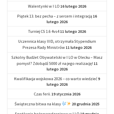
Walentynki w I LO
16 lutego 2026
Piątek 13. bez pecha – z sercem i integracją
16
lutego 2026
Turniej CS 1.6 4vs4
11 lutego 2026
Uczennica klasy IIID, otrzymała Stypendium
Prezesa Rady Ministrów
11 lutego 2026
Szkolny Budżet Obywatelski w I LO w Olecku – Masz
pomysł? Zdobądź 5000 zł na jego realizację!
11
lutego 2026
Kwalifikacja wojskowa 2026 – co warto wiedzieć
9
lutego 2026
Czas ferii.
19 stycznia 2026
Świąteczna bitwa na klasy
20 grudnia 2025
Spotkanie bożonarodzeniowe w I LO
19 grudnia