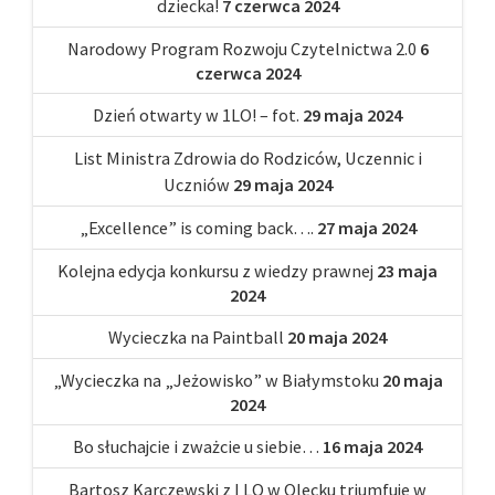
dziecka!
7 czerwca 2024
Narodowy Program Rozwoju Czytelnictwa 2.0
6
czerwca 2024
Dzień otwarty w 1LO! – fot.
29 maja 2024
List Ministra Zdrowia do Rodziców, Uczennic i
Uczniów
29 maja 2024
„Excellence” is coming back….
27 maja 2024
Kolejna edycja konkursu z wiedzy prawnej
23 maja
2024
Wycieczka na Paintball
20 maja 2024
„Wycieczka na „Jeżowisko” w Białymstoku
20 maja
2024
Bo słuchajcie i zważcie u siebie…
16 maja 2024
Bartosz Karczewski z I LO w Olecku triumfuje w