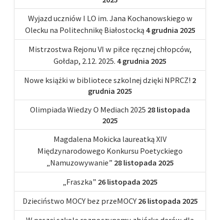
Wyjazd uczniów I LO im. Jana Kochanowskiego w
Olecku na Politechnikę Białostocką
4 grudnia 2025
Mistrzostwa Rejonu VI w piłce ręcznej chłopców,
Gołdap, 2.12. 2025.
4 grudnia 2025
Nowe książki w bibliotece szkolnej dzięki NPRCZ!
2
grudnia 2025
Olimpiada Wiedzy O Mediach 2025
28 listopada
2025
Magdalena Mokicka laureatką XIV
Międzynarodowego Konkursu Poetyckiego
„Namuzowywanie”
28 listopada 2025
„Fraszka”
26 listopada 2025
Dzieciństwo MOCY bez przeMOCY
26 listopada 2025
W naszej szkole rozpoczynamy zbiórkę darów dla