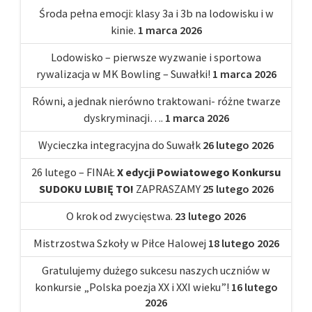
Środa pełna emocji: klasy 3a i 3b na lodowisku i w
kinie.
1 marca 2026
Lodowisko – pierwsze wyzwanie i sportowa
rywalizacja w MK Bowling – Suwałki!
1 marca 2026
Równi, a jednak nierówno traktowani- różne twarze
dyskryminacji….
1 marca 2026
Wycieczka integracyjna do Suwałk
26 lutego 2026
26 lutego – FINAŁ
X edycji Powiatowego Konkursu
SUDOKU LUBIĘ TO!
ZAPRASZAMY
25 lutego 2026
O krok od zwycięstwa.
23 lutego 2026
Mistrzostwa Szkoły w Piłce Halowej
18 lutego 2026
Gratulujemy dużego sukcesu naszych uczniów w
konkursie „Polska poezja XX i XXI wieku”!
16 lutego
2026