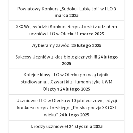
Powiatowy Konkurs „Sudoku- Lubię to!” w I LO
3
marca 2025
XXX Wojewódzki Konkurs Recytatorski z udziałem
uczniów I LO w Olecku!
1 marca 2025
Wybieramy zawód.
25 lutego 2025
Sukcesy Uczniów z klas biologicznych !!!
24 lutego
2025
Kolejne klasy I LO w Olecku poznają tajniki
studiowania…Czwartki z Humanistyką UWM
Olsztyn
24 lutego 2025
Uczniowie I LO w Olecku w 10 jubileuszowej edycji
konkursu recytatorskiego „Polska poezja XX i XXI
wieku”
24 lutego 2025
Drodzy uczniowie!
24 stycznia 2025