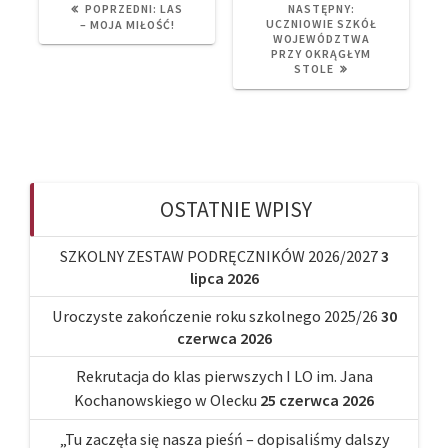
PREVIOUS
NEXT
POPRZEDNI:
LAS
NASTĘPNY:
POST:
POST:
UCZNIOWIE SZKÓŁ
– MOJA MIŁOŚĆ!
WOJEWÓDZTWA
PRZY OKRĄGŁYM
STOLE
OSTATNIE WPISY
SZKOLNY ZESTAW PODRĘCZNIKÓW 2026/2027
3
lipca 2026
Uroczyste zakończenie roku szkolnego 2025/26
30
czerwca 2026
Rekrutacja do klas pierwszych I LO im. Jana
Kochanowskiego w Olecku
25 czerwca 2026
„Tu zaczęła się nasza pieśń – dopisaliśmy dalszy