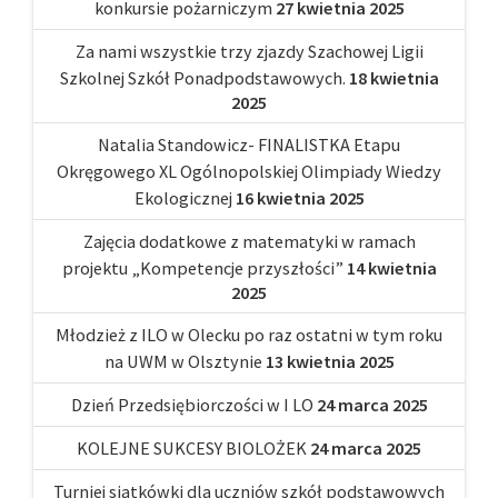
konkursie pożarniczym
27 kwietnia 2025
Za nami wszystkie trzy zjazdy Szachowej Ligii
Szkolnej Szkół Ponadpodstawowych.
18 kwietnia
2025
Natalia Standowicz- FINALISTKA Etapu
Okręgowego XL Ogólnopolskiej Olimpiady Wiedzy
Ekologicznej
16 kwietnia 2025
Zajęcia dodatkowe z matematyki w ramach
projektu „Kompetencje przyszłości”
14 kwietnia
2025
Młodzież z ILO w Olecku po raz ostatni w tym roku
na UWM w Olsztynie
13 kwietnia 2025
Dzień Przedsiębiorczości w I LO
24 marca 2025
KOLEJNE SUKCESY BIOLOŻEK
24 marca 2025
Turniej siatkówki dla uczniów szkół podstawowych