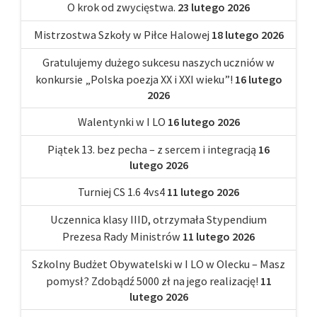
O krok od zwycięstwa.
23 lutego 2026
Mistrzostwa Szkoły w Piłce Halowej
18 lutego 2026
Gratulujemy dużego sukcesu naszych uczniów w
konkursie „Polska poezja XX i XXI wieku”!
16 lutego
2026
Walentynki w I LO
16 lutego 2026
Piątek 13. bez pecha – z sercem i integracją
16
lutego 2026
Turniej CS 1.6 4vs4
11 lutego 2026
Uczennica klasy IIID, otrzymała Stypendium
Prezesa Rady Ministrów
11 lutego 2026
Szkolny Budżet Obywatelski w I LO w Olecku – Masz
pomysł? Zdobądź 5000 zł na jego realizację!
11
lutego 2026