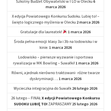
Szkolny Budżet Obywatelski w I LO w Olecku
6
marca 2026
X edycja Powiatowego Konkursu Sudoku. Lubię to! –
święto logicznego myślenia w Olecku
2 marca 2026
Gratulacje dla laureatek!
1 marca 2026
Środa pełna emocji: klasy 3a i 3b na lodowisku i w
kinie.
1 marca 2026
Lodowisko – pierwsze wyzwanie i sportowa
rywalizacja w MK Bowling – Suwałki!
1 marca 2026
Równi, a jednak nierówno traktowani- różne twarze
dyskryminacji….
1 marca 2026
Wycieczka integracyjna do Suwałk
26 lutego 2026
26 lutego – FINAŁ
X edycji Powiatowego Konkursu
SUDOKU LUBIĘ TO!
ZAPRASZAMY
25 lutego 2026