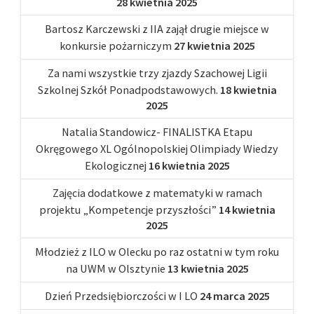
28 kwietnia 2025
Bartosz Karczewski z IIA zajął drugie miejsce w
konkursie pożarniczym
27 kwietnia 2025
Za nami wszystkie trzy zjazdy Szachowej Ligii
Szkolnej Szkół Ponadpodstawowych.
18 kwietnia
2025
Natalia Standowicz- FINALISTKA Etapu
Okręgowego XL Ogólnopolskiej Olimpiady Wiedzy
Ekologicznej
16 kwietnia 2025
Zajęcia dodatkowe z matematyki w ramach
projektu „Kompetencje przyszłości”
14 kwietnia
2025
Młodzież z ILO w Olecku po raz ostatni w tym roku
na UWM w Olsztynie
13 kwietnia 2025
Dzień Przedsiębiorczości w I LO
24 marca 2025