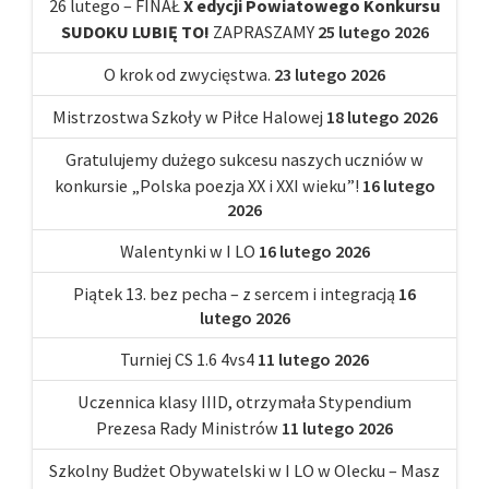
26 lutego – FINAŁ
X edycji Powiatowego Konkursu
SUDOKU LUBIĘ TO!
ZAPRASZAMY
25 lutego 2026
O krok od zwycięstwa.
23 lutego 2026
Mistrzostwa Szkoły w Piłce Halowej
18 lutego 2026
Gratulujemy dużego sukcesu naszych uczniów w
konkursie „Polska poezja XX i XXI wieku”!
16 lutego
2026
Walentynki w I LO
16 lutego 2026
Piątek 13. bez pecha – z sercem i integracją
16
lutego 2026
Turniej CS 1.6 4vs4
11 lutego 2026
Uczennica klasy IIID, otrzymała Stypendium
Prezesa Rady Ministrów
11 lutego 2026
Szkolny Budżet Obywatelski w I LO w Olecku – Masz