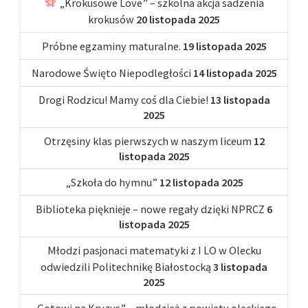
„Krokusowe Love” – szkolna akcja sadzenia
krokusów
20 listopada 2025
Próbne egzaminy maturalne.
19 listopada 2025
Narodowe Święto Niepodległości
14 listopada 2025
Drogi Rodzicu! Mamy coś dla Ciebie!
13 listopada
2025
Otrzęsiny klas pierwszych w naszym liceum
12
listopada 2025
„Szkoła do hymnu”
12 listopada 2025
Biblioteka pięknieje – nowe regały dzięki NPRCZ
6
listopada 2025
Młodzi pasjonaci matematyki z I LO w Olecku
odwiedzili Politechnikę Białostocką
3 listopada
2025
„Gotowi na Kryzys” – młodzież z powiatu oleckiego