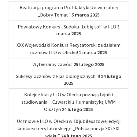
Realizacja programu Profilaktyki Uniwersalnej
„Dobry Temat”
5 marca 2025
Powiatowy Konkurs „Sudoku- Lubię to!” w I LO
3
marca 2025
XXX Wojewódzki Konkurs Recytatorski z udziałem
uczniów I LO w Olecku!
1 marca 2025
Wybieramy zawód.
25 lutego 2025
Sukcesy Uczniów z klas biologicznych !!!
24 lutego
2025
Kolejne klasy I LO w Olecku poznają tajniki
studiowania…Czwartki z Humanistyką UWM
Olsztyn
24 lutego 2025
Uczniowie I LO w Olecku w 10 jubileuszowej edycji
konkursu recytatorskiego „Polska poezja XX i XXI
wieku”
24 lutego 2025