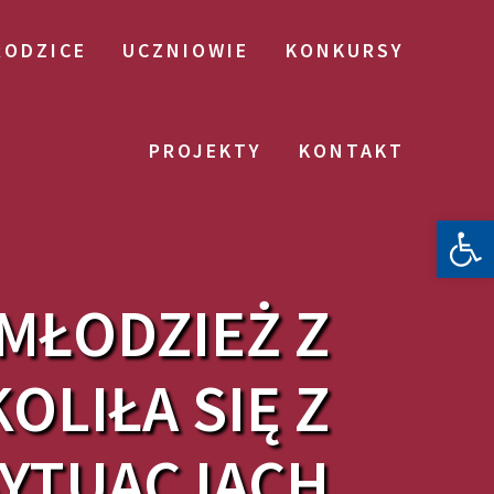
RODZICE
UCZNIOWIE
KONKURSY
PROJEKTY
KONTAKT
Otwórz 
 MŁODZIEŻ Z
OLIŁA SIĘ Z
SYTUACJACH