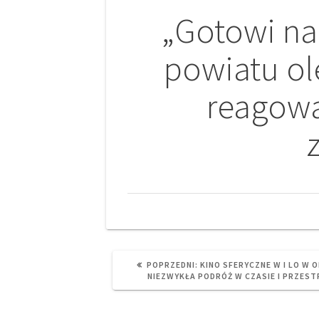
Nawigacja
„Gotowi na 
wpisu
powiatu ole
reagowa
PREVIOUS
POPRZEDNI:
KINO SFERYCZNE W I LO W 
POST:
NIEZWYKŁA PODRÓŻ W CZASIE I PRZEST