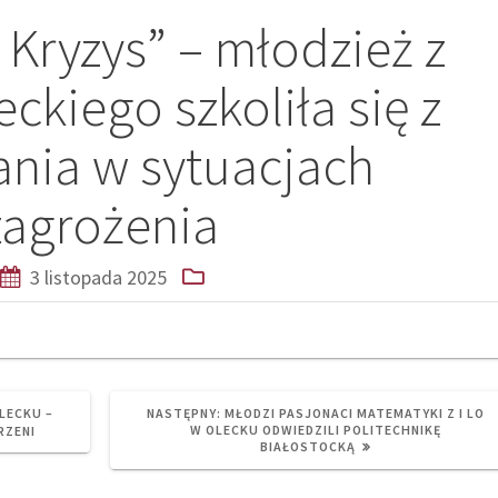
Kryzys” – młodzież z
ckiego szkoliła się z
nia w sytuacjach
zagrożenia
3 listopada 2025
NEXT
OLECKU –
NASTĘPNY:
MŁODZI PASJONACI MATEMATYKI Z I LO
POST:
W OLECKU ODWIEDZILI POLITECHNIKĘ
RZENI
BIAŁOSTOCKĄ