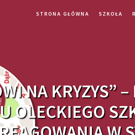
STRONA GŁÓWNA
SZKOŁA
WI NA KRYZYS” –
U OLECKIEGO SZK
REAGOWANIA W 