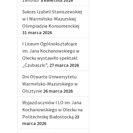
zielono!
8 kwietnia 2026
Sukces Izabeli Staniszewskiej
w I Warmińsko-Mazurskiej
Olimpiadzie Konsumenckiej
31 marca 2026
I Liceum Ogólnokształcące
im. Jana Kochanowskiego w
Olecku wystawiło spektakl
„Czubaszki”,
27 marca 2026
Dni Otwarte Uniwersytetu
Warmińsko-Mazurskiego w
Olsztynie
26 marca 2026
Wyjazd uczniów I LO im. Jana
Kochanowskiego w Olecku na
Politechnikę Białostocką
23
marca 2026