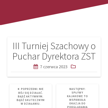
III Turniej Szachowy o
Nawigacja
Puchar Dyrektora ZST
wpisu
7 czerwca 2023
PREVIOUS
NEXT
POPRZEDNI:
NIE
NASTĘPNY:
POST:
POST:
SPŁYWY
BÓJ SIĘ DZIAŁAĆ.
KAJAKOWE TO
BĄDŹ AKTYWNYM.
WSPANIAŁA
BĄDŹ SKUTECZNYM
OKAZJA DO
W DZIAŁANIU.
PODGLĄDANIA