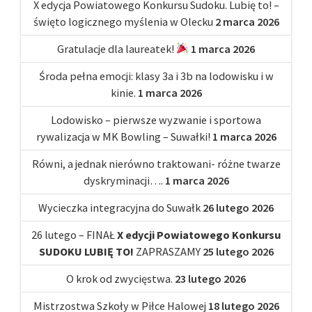
X edycja Powiatowego Konkursu Sudoku. Lubię to! –
święto logicznego myślenia w Olecku
2 marca 2026
Gratulacje dla laureatek!
1 marca 2026
Środa pełna emocji: klasy 3a i 3b na lodowisku i w
kinie.
1 marca 2026
Lodowisko – pierwsze wyzwanie i sportowa
rywalizacja w MK Bowling – Suwałki!
1 marca 2026
Równi, a jednak nierówno traktowani- różne twarze
dyskryminacji….
1 marca 2026
Wycieczka integracyjna do Suwałk
26 lutego 2026
26 lutego – FINAŁ
X edycji Powiatowego Konkursu
SUDOKU LUBIĘ TO!
ZAPRASZAMY
25 lutego 2026
O krok od zwycięstwa.
23 lutego 2026
Mistrzostwa Szkoły w Piłce Halowej
18 lutego 2026