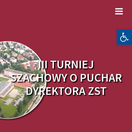
Skip
to
content
Otwórz 
III TURNIEJ
SZACHOWY O PUCHAR
DYREKTORA ZST