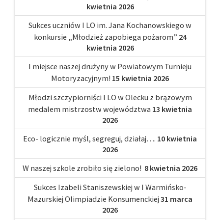
kwietnia 2026
Sukces uczniów I LO im. Jana Kochanowskiego w
konkursie „Młodzież zapobiega pożarom”
24
kwietnia 2026
I miejsce naszej drużyny w Powiatowym Turnieju
Motoryzacyjnym!
15 kwietnia 2026
Młodzi szczypiorniści I LO w Olecku z brązowym
medalem mistrzostw województwa
13 kwietnia
2026
Eco- logicznie myśl, segreguj, działaj….
10 kwietnia
2026
W naszej szkole zrobiło się zielono!
8 kwietnia 2026
Sukces Izabeli Staniszewskiej w I Warmińsko-
Mazurskiej Olimpiadzie Konsumenckiej
31 marca
2026