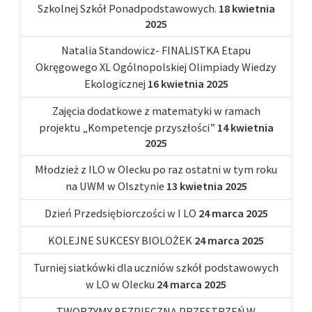
Szkolnej Szkół Ponadpodstawowych.
18 kwietnia
2025
Natalia Standowicz- FINALISTKA Etapu
Okręgowego XL Ogólnopolskiej Olimpiady Wiedzy
Ekologicznej
16 kwietnia 2025
Zajęcia dodatkowe z matematyki w ramach
projektu „Kompetencje przyszłości”
14 kwietnia
2025
Młodzież z ILO w Olecku po raz ostatni w tym roku
na UWM w Olsztynie
13 kwietnia 2025
Dzień Przedsiębiorczości w I LO
24 marca 2025
KOLEJNE SUKCESY BIOLOŻEK
24 marca 2025
Turniej siatkówki dla uczniów szkół podstawowych
w LO w Olecku
24 marca 2025
TWORZYMY BEZPIECZNĄ PRZESTRZEŃ W