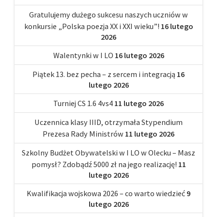
Gratulujemy dużego sukcesu naszych uczniów w
konkursie „Polska poezja XX i XXI wieku”!
16 lutego
2026
Walentynki w I LO
16 lutego 2026
Piątek 13. bez pecha – z sercem i integracją
16
lutego 2026
Turniej CS 1.6 4vs4
11 lutego 2026
Uczennica klasy IIID, otrzymała Stypendium
Prezesa Rady Ministrów
11 lutego 2026
Szkolny Budżet Obywatelski w I LO w Olecku – Masz
pomysł? Zdobądź 5000 zł na jego realizację!
11
lutego 2026
Kwalifikacja wojskowa 2026 – co warto wiedzieć
9
lutego 2026