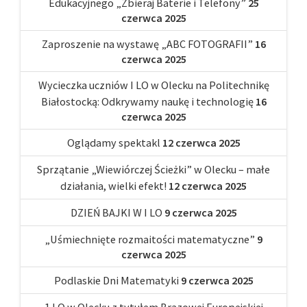
Edukacyjnego „Zbieraj Baterie i Telefony”
25
czerwca 2025
Zaproszenie na wystawę „ABC FOTOGRAFII”
16
czerwca 2025
Wycieczka uczniów I LO w Olecku na Politechnikę
Białostocką: Odkrywamy naukę i technologię
16
czerwca 2025
Oglądamy spektakl
12 czerwca 2025
Sprzątanie „Wiewiórczej Ścieżki” w Olecku – małe
działania, wielki efekt!
12 czerwca 2025
DZIEŃ BAJKI W I LO
9 czerwca 2025
„Uśmiechnięte rozmaitości matematyczne”
9
czerwca 2025
Podlaskie Dni Matematyki
9 czerwca 2025
1 LO w Olecku z tytułem Brązowej Europejskiej