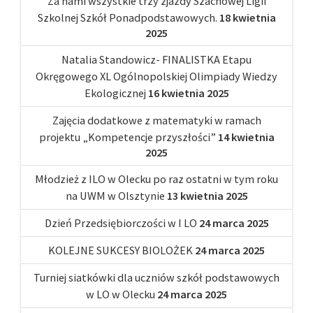
Za nami wszystkie trzy zjazdy Szachowej Ligii
Szkolnej Szkół Ponadpodstawowych.
18 kwietnia
2025
Natalia Standowicz- FINALISTKA Etapu
Okręgowego XL Ogólnopolskiej Olimpiady Wiedzy
Ekologicznej
16 kwietnia 2025
Zajęcia dodatkowe z matematyki w ramach
projektu „Kompetencje przyszłości”
14 kwietnia
2025
Młodzież z ILO w Olecku po raz ostatni w tym roku
na UWM w Olsztynie
13 kwietnia 2025
Dzień Przedsiębiorczości w I LO
24 marca 2025
KOLEJNE SUKCESY BIOLOŻEK
24 marca 2025
Turniej siatkówki dla uczniów szkół podstawowych
w LO w Olecku
24 marca 2025