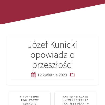
Józef Kunicki
Nawigacja
opowiada o
wpisu
przeszłości
12 kwietnia 2023
PREVIOUS
NEXT
POPRZEDNI:
NASTĘPNY:
KLASA
POST:
POST:
UNIWERSYTECKA?
POWIATOWY
TAKI JEST PLAN!
KONKURS