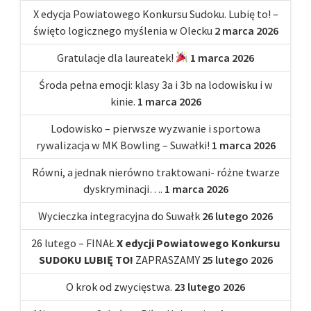
X edycja Powiatowego Konkursu Sudoku. Lubię to! –
święto logicznego myślenia w Olecku
2 marca 2026
Gratulacje dla laureatek!
1 marca 2026
Środa pełna emocji: klasy 3a i 3b na lodowisku i w
kinie.
1 marca 2026
Lodowisko – pierwsze wyzwanie i sportowa
rywalizacja w MK Bowling – Suwałki!
1 marca 2026
Równi, a jednak nierówno traktowani- różne twarze
dyskryminacji….
1 marca 2026
Wycieczka integracyjna do Suwałk
26 lutego 2026
26 lutego – FINAŁ
X edycji Powiatowego Konkursu
SUDOKU LUBIĘ TO!
ZAPRASZAMY
25 lutego 2026
O krok od zwycięstwa.
23 lutego 2026