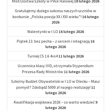
Mistrzostwa Szkoły w Piłce Halowej
18 lutego 2026
Gratulujemy dużego sukcesu naszych uczniów w
konkursie „Polska poezja XX i XXI wieku”!
16 lutego
2026
Walentynki w I LO
16 lutego 2026
Piątek 13. bez pecha – z sercem i integracją
16
lutego 2026
Turniej CS 1.6 4vs4
11 lutego 2026
Uczennica klasy IIID, otrzymała Stypendium
Prezesa Rady Ministrów
11 lutego 2026
Szkolny Budżet Obywatelski w I LO w Olecku – Masz
pomysł? Zdobądź 5000 zł na jego realizację!
11
lutego 2026
Kwalifikacja wojskowa 2026 – co warto wiedzieć
9
lutego 2026