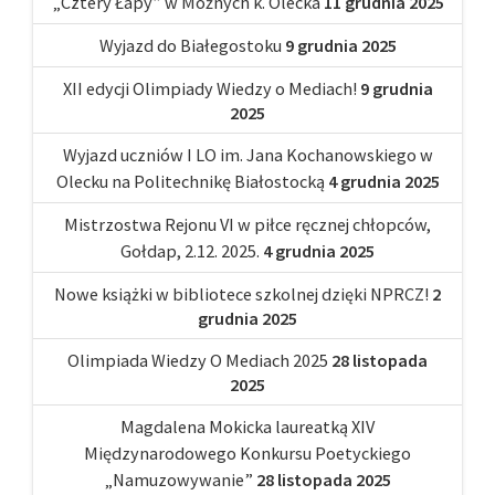
„Cztery Łapy” w Możnych k. Olecka
11 grudnia 2025
Wyjazd do Białegostoku
9 grudnia 2025
XII edycji Olimpiady Wiedzy o Mediach!
9 grudnia
2025
Wyjazd uczniów I LO im. Jana Kochanowskiego w
Olecku na Politechnikę Białostocką
4 grudnia 2025
Mistrzostwa Rejonu VI w piłce ręcznej chłopców,
Gołdap, 2.12. 2025.
4 grudnia 2025
Nowe książki w bibliotece szkolnej dzięki NPRCZ!
2
grudnia 2025
Olimpiada Wiedzy O Mediach 2025
28 listopada
2025
Magdalena Mokicka laureatką XIV
Międzynarodowego Konkursu Poetyckiego
„Namuzowywanie”
28 listopada 2025