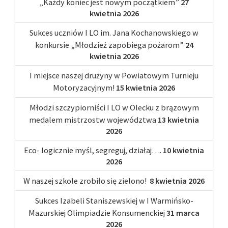
„Każdy koniec jest nowym początkiem”
27
kwietnia 2026
Sukces uczniów I LO im. Jana Kochanowskiego w
konkursie „Młodzież zapobiega pożarom”
24
kwietnia 2026
I miejsce naszej drużyny w Powiatowym Turnieju
Motoryzacyjnym!
15 kwietnia 2026
Młodzi szczypiorniści I LO w Olecku z brązowym
medalem mistrzostw województwa
13 kwietnia
2026
Eco- logicznie myśl, segreguj, działaj….
10 kwietnia
2026
W naszej szkole zrobiło się zielono!
8 kwietnia 2026
Sukces Izabeli Staniszewskiej w I Warmińsko-
Mazurskiej Olimpiadzie Konsumenckiej
31 marca
2026