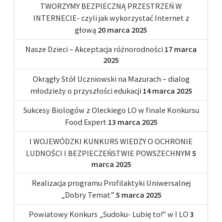
TWORZYMY BEZPIECZNĄ PRZESTRZEŃ W
INTERNECIE- czyli jak wykorzystać Internet z
głową
20 marca 2025
Nasze Dzieci – Akceptacja różnorodności
17 marca
2025
Okrągły Stół Uczniowski na Mazurach – dialog
młodzieży o przyszłości edukacji
14 marca 2025
Sukcesy Biologów z Oleckiego LO w finale Konkursu
Food Expert
13 marca 2025
I WOJEWÓDZKI KUNKURS WIEDZY O OCHRONIE
LUDNOŚCI I BEZPIECZEŃSTWIE POWSZECHNYM
5
marca 2025
Realizacja programu Profilaktyki Uniwersalnej
„Dobry Temat”
5 marca 2025
Powiatowy Konkurs „Sudoku- Lubię to!” w I LO
3