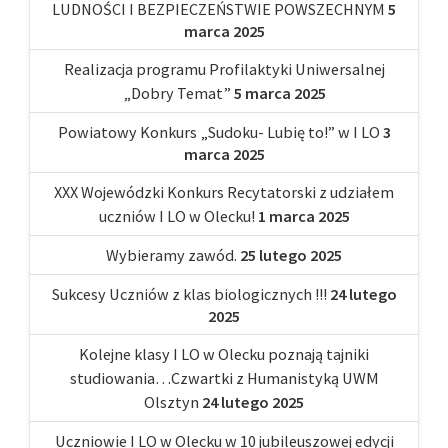
LUDNOŚCI I BEZPIECZEŃSTWIE POWSZECHNYM
5
marca 2025
Realizacja programu Profilaktyki Uniwersalnej
„Dobry Temat”
5 marca 2025
Powiatowy Konkurs „Sudoku- Lubię to!” w I LO
3
marca 2025
XXX Wojewódzki Konkurs Recytatorski z udziałem
uczniów I LO w Olecku!
1 marca 2025
Wybieramy zawód.
25 lutego 2025
Sukcesy Uczniów z klas biologicznych !!!
24 lutego
2025
Kolejne klasy I LO w Olecku poznają tajniki
studiowania…Czwartki z Humanistyką UWM
Olsztyn
24 lutego 2025
Uczniowie I LO w Olecku w 10 jubileuszowej edycji