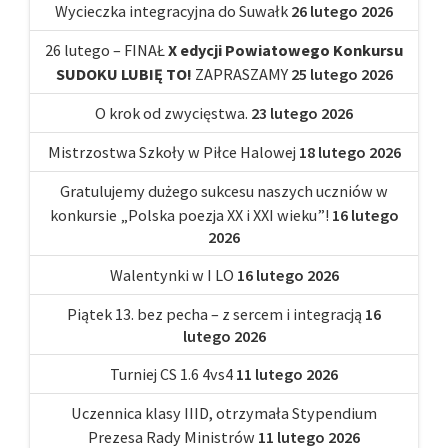
Wycieczka integracyjna do Suwałk
26 lutego 2026
26 lutego – FINAŁ
X edycji Powiatowego Konkursu
SUDOKU LUBIĘ TO!
ZAPRASZAMY
25 lutego 2026
O krok od zwycięstwa.
23 lutego 2026
Mistrzostwa Szkoły w Piłce Halowej
18 lutego 2026
Gratulujemy dużego sukcesu naszych uczniów w
konkursie „Polska poezja XX i XXI wieku”!
16 lutego
2026
Walentynki w I LO
16 lutego 2026
Piątek 13. bez pecha – z sercem i integracją
16
lutego 2026
Turniej CS 1.6 4vs4
11 lutego 2026
Uczennica klasy IIID, otrzymała Stypendium
Prezesa Rady Ministrów
11 lutego 2026