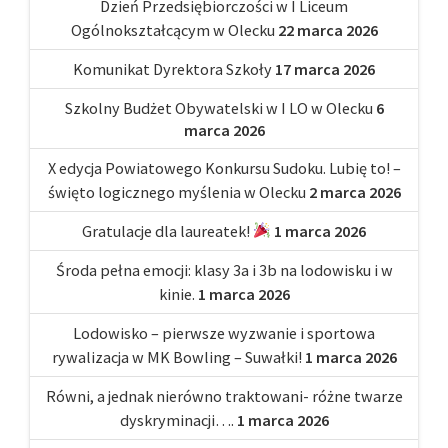
Dzień Przedsiębiorczości w I Liceum
Ogólnokształcącym w Olecku
22 marca 2026
Komunikat Dyrektora Szkoły
17 marca 2026
Szkolny Budżet Obywatelski w I LO w Olecku
6
marca 2026
X edycja Powiatowego Konkursu Sudoku. Lubię to! –
święto logicznego myślenia w Olecku
2 marca 2026
Gratulacje dla laureatek!
1 marca 2026
Środa pełna emocji: klasy 3a i 3b na lodowisku i w
kinie.
1 marca 2026
Lodowisko – pierwsze wyzwanie i sportowa
rywalizacja w MK Bowling – Suwałki!
1 marca 2026
Równi, a jednak nierówno traktowani- różne twarze
dyskryminacji….
1 marca 2026