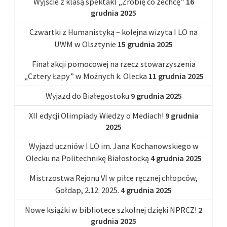
Wyjście z klasą spektakl „Zrobię co zechcę”
16
grudnia 2025
Czwartki z Humanistyką – kolejna wizyta I LO na
UWM w Olsztynie
15 grudnia 2025
Finał akcji pomocowej na rzecz stowarzyszenia
„Cztery Łapy” w Możnych k. Olecka
11 grudnia 2025
Wyjazd do Białegostoku
9 grudnia 2025
XII edycji Olimpiady Wiedzy o Mediach!
9 grudnia
2025
Wyjazd uczniów I LO im. Jana Kochanowskiego w
Olecku na Politechnikę Białostocką
4 grudnia 2025
Mistrzostwa Rejonu VI w piłce ręcznej chłopców,
Gołdap, 2.12. 2025.
4 grudnia 2025
Nowe książki w bibliotece szkolnej dzięki NPRCZ!
2
grudnia 2025