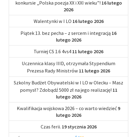
konkursie „Polska poezja XX i XXI wieku”!
16 lutego
2026
Walentynki w I LO
16 lutego 2026
Piątek 13. bez pecha – z sercem i integracją
16
lutego 2026
Turniej CS 1.6 4vs4
11 lutego 2026
Uczennica klasy IIID, otrzymała Stypendium
Prezesa Rady Ministrów
11 lutego 2026
Szkolny Budżet Obywatelski w I LO w Olecku – Masz
pomysł? Zdobądź 5000 zł na jego realizację!
11
lutego 2026
Kwalifikacja wojskowa 2026 – co warto wiedzieć
9
lutego 2026
Czas ferii.
19 stycznia 2026