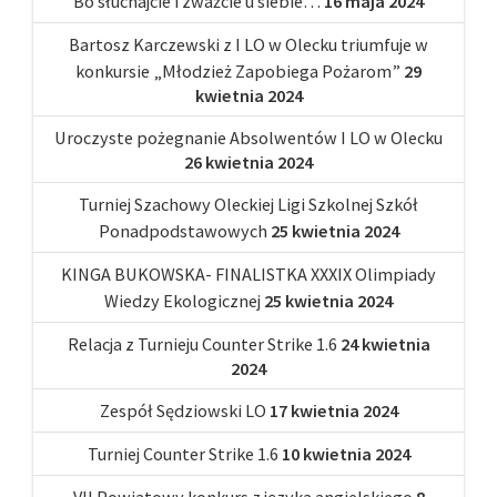
Bo słuchajcie i zważcie u siebie…
16 maja 2024
Bartosz Karczewski z I LO w Olecku triumfuje w
konkursie „Młodzież Zapobiega Pożarom”
29
kwietnia 2024
Uroczyste pożegnanie Absolwentów I LO w Olecku
26 kwietnia 2024
Turniej Szachowy Oleckiej Ligi Szkolnej Szkół
Ponadpodstawowych
25 kwietnia 2024
KINGA BUKOWSKA- FINALISTKA XXXIX Olimpiady
Wiedzy Ekologicznej
25 kwietnia 2024
Relacja z Turnieju Counter Strike 1.6
24 kwietnia
2024
Zespół Sędziowski LO
17 kwietnia 2024
Turniej Counter Strike 1.6
10 kwietnia 2024
VII Powiatowy konkurs z języka angielskiego
8