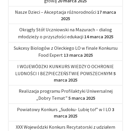
głową
20 marca 2025
Nasze Dzieci – Akceptacja różnorodności
17 marca
2025
Okrągły Stół Uczniowski na Mazurach – dialog
młodzieży o przyszłości edukacji
14 marca 2025
Sukcesy Biologów z Oleckiego LO w finale Konkursu
Food Expert
13 marca 2025
I WOJEWÓDZKI KUNKURS WIEDZY O OCHRONIE
LUDNOŚCI I BEZPIECZEŃSTWIE POWSZECHNYM
5
marca 2025
Realizacja programu Profilaktyki Uniwersalnej
„Dobry Temat”
5 marca 2025
Powiatowy Konkurs „Sudoku- Lubię to!” w I LO
3
marca 2025
XXX Wojewódzki Konkurs Recytatorski z udziałem