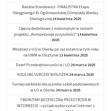
Natalia Standowicz- FINALISTKA Etapu
Okręgowego XL Ogólnopolskiej Olimpiady Wiedzy
Ekologicznej
16 kwietnia 2025
Zajęcia dodatkowe z matematyki w ramach
projektu „Kompetencje przyszłości”
14 kwietnia
2025
Młodzież z ILO w Olecku po raz ostatni w tym roku
na UWM w Olsztynie
13 kwietnia 2025
Dzień Przedsiębiorczości w I LO
24 marca 2025
KOLEJNE SUKCESY BIOLOŻEK
24 marca 2025
Turniej siatkówki dla uczniów szkół podstawowych
w LO w Olecku
24 marca 2025
TWORZYMY BEZPIECZNĄ PRZESTRZEŃ W
INTERNECIE- czyli jak wykorzystać Internet z