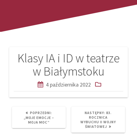
Klasy IA i ID w teatrze
Nawigacja
w Białymstoku
wpisu
4 października 2022
PREVIOUS
NEXT
POPRZEDNI:
NASTĘPNY:
83.
POST:
POST:
ROCZNICA
„MOJE EMOCJE –
WYBUCHU II WOJNY
MOJA MOC”
ŚWIATOWEJ