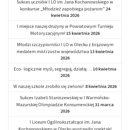
Sukces uczniów I LO im. Jana Kochanowskiego w
konkursie „Młodzież zapobiega pożarom”
24
kwietnia 2026
I miejsce naszej drużyny w Powiatowym Turnieju
Motoryzacyjnym!
15 kwietnia 2026
Młodzi szczypiorniści I LO w Olecku z brązowym
medalem mistrzostw województwa
13 kwietnia
2026
Eco- logicznie myśl, segreguj, działaj….
10 kwietnia
2026
W naszej szkole zrobiło się zielono!
8 kwietnia 2026
Sukces Izabeli Staniszewskiej w I Warmińsko-
Mazurskiej Olimpiadzie Konsumenckiej
31 marca
2026
I Liceum Ogólnokształcące im. Jana
Kochanowskiego w Olecku wystawiło spektakl