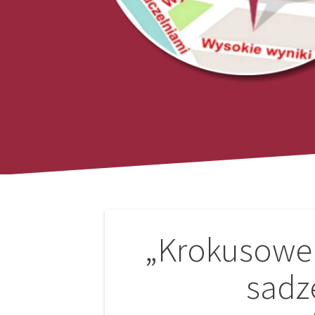
Nawigacja
„Krokusowe 
wpisu
sadz