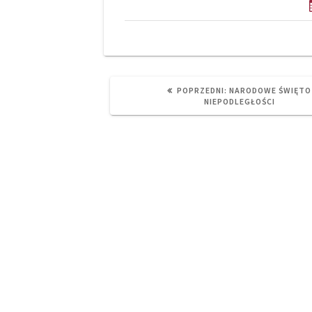
PREVIOUS
POPRZEDNI:
NARODOWE ŚWIĘTO
POST:
NIEPODLEGŁOŚCI