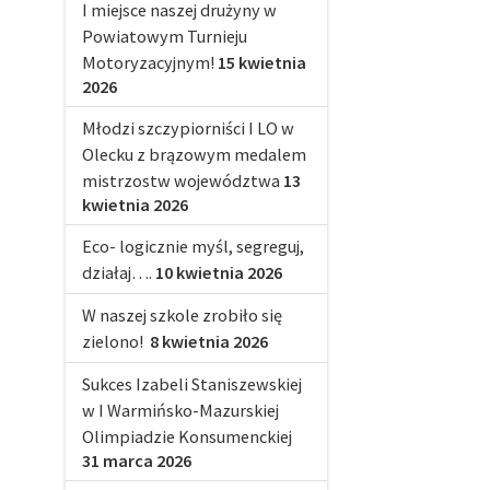
I miejsce naszej drużyny w
Powiatowym Turnieju
Motoryzacyjnym!
15 kwietnia
2026
Młodzi szczypiorniści I LO w
Olecku z brązowym medalem
mistrzostw województwa
13
kwietnia 2026
Eco- logicznie myśl, segreguj,
działaj….
10 kwietnia 2026
W naszej szkole zrobiło się
zielono!
8 kwietnia 2026
Sukces Izabeli Staniszewskiej
w I Warmińsko-Mazurskiej
Olimpiadzie Konsumenckiej
31 marca 2026