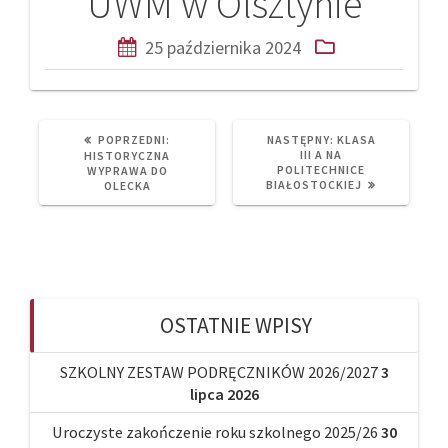
UWM w Olsztynie
25 października 2024
PREVIOUS
NEXT
POPRZEDNI:
NASTĘPNY:
KLASA
POST:
POST:
III A NA
HISTORYCZNA
POLITECHNICE
WYPRAWA DO
BIAŁOSTOCKIEJ
OLECKA
OSTATNIE WPISY
SZKOLNY ZESTAW PODRĘCZNIKÓW 2026/2027
3
lipca 2026
Uroczyste zakończenie roku szkolnego 2025/26
30