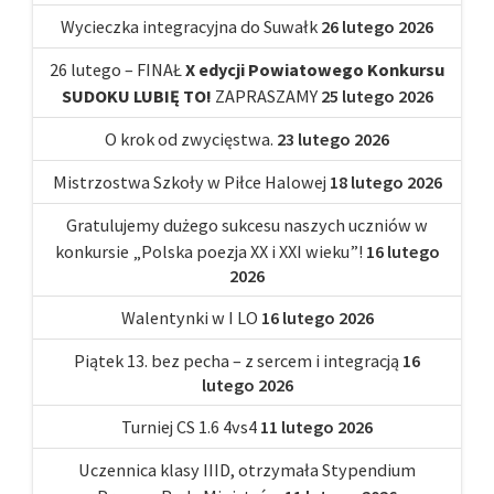
Wycieczka integracyjna do Suwałk
26 lutego 2026
26 lutego – FINAŁ
X edycji Powiatowego Konkursu
SUDOKU LUBIĘ TO!
ZAPRASZAMY
25 lutego 2026
O krok od zwycięstwa.
23 lutego 2026
Mistrzostwa Szkoły w Piłce Halowej
18 lutego 2026
Gratulujemy dużego sukcesu naszych uczniów w
konkursie „Polska poezja XX i XXI wieku”!
16 lutego
2026
Walentynki w I LO
16 lutego 2026
Piątek 13. bez pecha – z sercem i integracją
16
lutego 2026
Turniej CS 1.6 4vs4
11 lutego 2026
Uczennica klasy IIID, otrzymała Stypendium