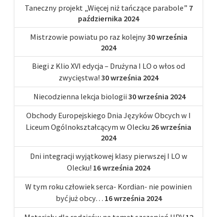
Taneczny projekt „Więcej niż tańczące parabole”
7
października 2024
Mistrzowie powiatu po raz kolejny
30 września
2024
Biegi z Klio XVI edycja – Drużyna I LO o włos od
zwycięstwa!
30 września 2024
Niecodzienna lekcja biologii
30 września 2024
Obchody Europejskiego Dnia Języków Obcych w I
Liceum Ogólnokształcącym w Olecku
26 września
2024
Dni integracji wyjątkowej klasy pierwszej I LO w
Olecku!
16 września 2024
W tym roku człowiek serca- Kordian- nie powinien
być już obcy…
16 września 2024
Materiały dla rodziców na temat szczepień HPV
12