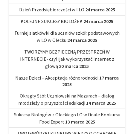
Dzień Przedsiębiorczości w I LO
24 marca 2025
KOLEJNE SUKCESY BIOLOŻEK
24 marca 2025
Turniej siatkówki dla uczniów szkół podstawowych
w LO w Olecku
24 marca 2025
TWORZYMY BEZPIECZNĄ PRZESTRZEŃ W
INTERNECIE- czyli jak wykorzystać Internet z
głową
20 marca 2025
Nasze Dzieci – Akceptacja różnorodności
17 marca
2025
Okrągły Stół Uczniowski na Mazurach – dialog
młodzieży o przyszłości edukacji
14 marca 2025
Sukcesy Biologów z Oleckiego LO w finale Konkursu
Food Expert
13 marca 2025
I WOJEWÓDZKI KUNKURS WIEDZY O OCHRONIE