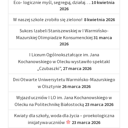
Eco- logicznie myśl, segreguj, działaj….
10 kwietnia
2026
W naszej szkole zrobiło się zielono!
8 kwietnia 2026
Sukces Izabeli Staniszewskiej w I Warmińsko-
Mazurskiej Olimpiadzie Konsumenckiej
31 marca
2026
I Liceum Ogólnokształcące im. Jana
Kochanowskiego w Olecku wystawiło spektakl
„Czubaszki”,
27 marca 2026
Dni Otwarte Uniwersytetu Warmińsko-Mazurskiego
w Olsztynie
26 marca 2026
Wyjazd uczniów I LO im. Jana Kochanowskiego w
Olecku na Politechnikę Białostocką
23 marca 2026
Kwiaty dla szkoły, woda dla życia – proekologiczna
inicjatywa uczniów
23 marca 2026