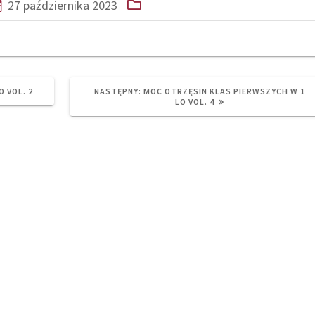
27 października 2023
NEXT
O VOL. 2
NASTĘPNY:
MOC OTRZĘSIN KLAS PIERWSZYCH W 1
POST:
LO VOL. 4