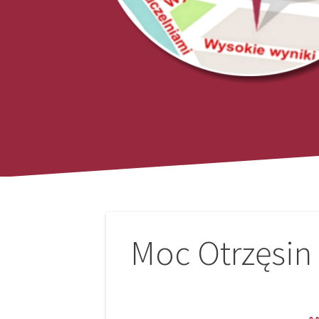
Nawigacja
Moc Otrzęsin 
wpisu