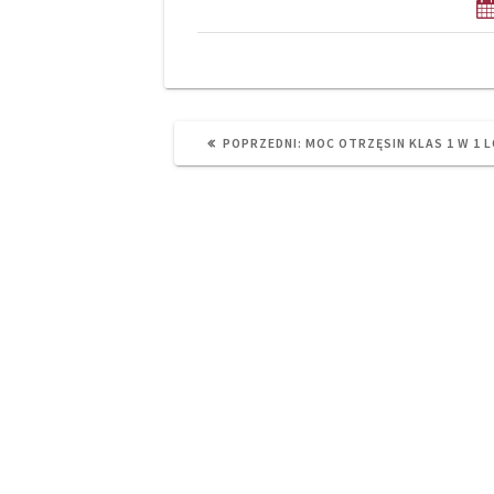
PREVIOUS
POPRZEDNI:
MOC OTRZĘSIN KLAS 1 W 1 L
POST: