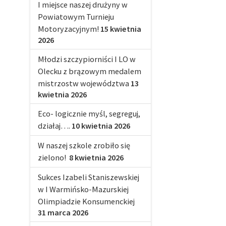
I miejsce naszej drużyny w
Powiatowym Turnieju
Motoryzacyjnym!
15 kwietnia
2026
Młodzi szczypiorniści I LO w
Olecku z brązowym medalem
mistrzostw województwa
13
kwietnia 2026
Eco- logicznie myśl, segreguj,
działaj….
10 kwietnia 2026
W naszej szkole zrobiło się
zielono!
8 kwietnia 2026
Sukces Izabeli Staniszewskiej
w I Warmińsko-Mazurskiej
Olimpiadzie Konsumenckiej
31 marca 2026