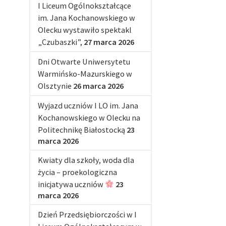
I Liceum Ogólnokształcące
im. Jana Kochanowskiego w
Olecku wystawiło spektakl
„Czubaszki”,
27 marca 2026
Dni Otwarte Uniwersytetu
Warmińsko-Mazurskiego w
Olsztynie
26 marca 2026
Wyjazd uczniów I LO im. Jana
Kochanowskiego w Olecku na
Politechnikę Białostocką
23
marca 2026
Kwiaty dla szkoły, woda dla
życia – proekologiczna
inicjatywa uczniów
23
marca 2026
Dzień Przedsiębiorczości w I