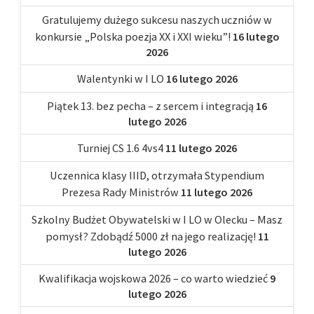
Gratulujemy dużego sukcesu naszych uczniów w
konkursie „Polska poezja XX i XXI wieku”!
16 lutego
2026
Walentynki w I LO
16 lutego 2026
Piątek 13. bez pecha – z sercem i integracją
16
lutego 2026
Turniej CS 1.6 4vs4
11 lutego 2026
Uczennica klasy IIID, otrzymała Stypendium
Prezesa Rady Ministrów
11 lutego 2026
Szkolny Budżet Obywatelski w I LO w Olecku – Masz
pomysł? Zdobądź 5000 zł na jego realizację!
11
lutego 2026
Kwalifikacja wojskowa 2026 – co warto wiedzieć
9
lutego 2026