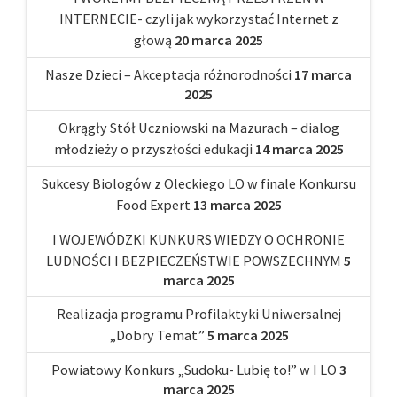
INTERNECIE- czyli jak wykorzystać Internet z
głową
20 marca 2025
Nasze Dzieci – Akceptacja różnorodności
17 marca
2025
Okrągły Stół Uczniowski na Mazurach – dialog
młodzieży o przyszłości edukacji
14 marca 2025
Sukcesy Biologów z Oleckiego LO w finale Konkursu
Food Expert
13 marca 2025
I WOJEWÓDZKI KUNKURS WIEDZY O OCHRONIE
LUDNOŚCI I BEZPIECZEŃSTWIE POWSZECHNYM
5
marca 2025
Realizacja programu Profilaktyki Uniwersalnej
„Dobry Temat”
5 marca 2025
Powiatowy Konkurs „Sudoku- Lubię to!” w I LO
3
marca 2025