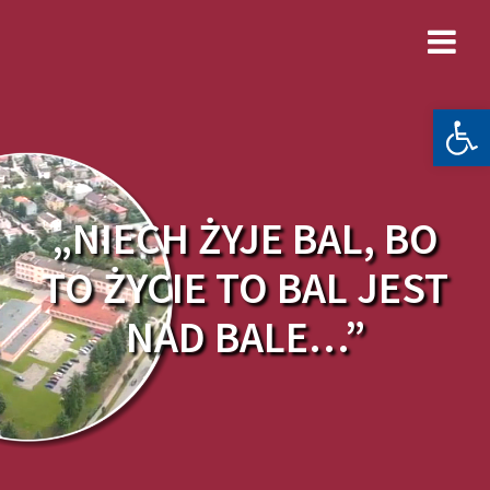
Skip
to
content
Otwórz 
„NIECH ŻYJE BAL, BO
TO ŻYCIE TO BAL JEST
NAD BALE…”