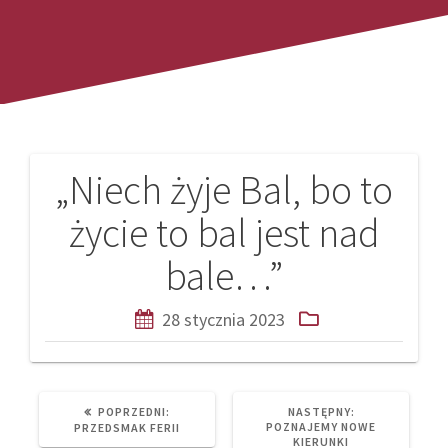
„Niech żyje Bal, bo to
Nawigacja
życie to bal jest nad
wpisu
bale…”
28 stycznia 2023
PREVIOUS
NEXT
POPRZEDNI:
NASTĘPNY:
POST:
POST:
POZNAJEMY NOWE
PRZEDSMAK FERII
KIERUNKI