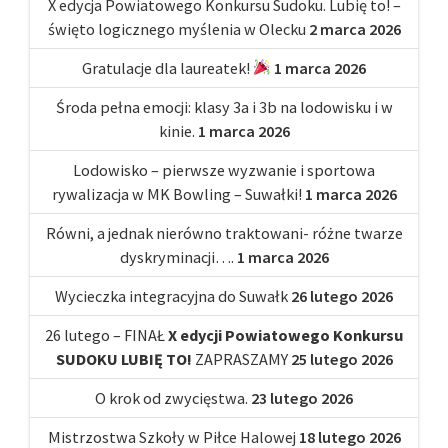
X edycja Powiatowego Konkursu Sudoku. Lubię to! –
święto logicznego myślenia w Olecku
2 marca 2026
Gratulacje dla laureatek!
1 marca 2026
Środa pełna emocji: klasy 3a i 3b na lodowisku i w
kinie.
1 marca 2026
Lodowisko – pierwsze wyzwanie i sportowa
rywalizacja w MK Bowling – Suwałki!
1 marca 2026
Równi, a jednak nierówno traktowani- różne twarze
dyskryminacji….
1 marca 2026
Wycieczka integracyjna do Suwałk
26 lutego 2026
26 lutego – FINAŁ
X edycji Powiatowego Konkursu
SUDOKU LUBIĘ TO!
ZAPRASZAMY
25 lutego 2026
O krok od zwycięstwa.
23 lutego 2026
Mistrzostwa Szkoły w Piłce Halowej
18 lutego 2026