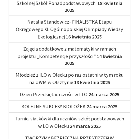
Szkolnej Szkół Ponadpodstawowych.
18 kwietnia
2025
Natalia Standowicz- FINALISTKA Etapu
Okręgowego XL Ogólnopolskiej Olimpiady Wiedzy
Ekologicznej
16 kwietnia 2025
Zajęcia dodatkowe z matematyki w ramach
projektu „Kompetencje przyszłości”
14 kwietnia
2025
Młodzież z ILO w Olecku po raz ostatni w tym roku
na UWM w Olsztynie
13 kwietnia 2025
Dzień Przedsiębiorczości w I LO
24 marca 2025
KOLEJNE SUKCESY BIOLOŻEK
24 marca 2025
Turniej siatkówki dla uczniów szkół podstawowych
w LO w Olecku
24 marca 2025
TWORZYMY BEZPIECZNĄ PRZESTRZEŃ W