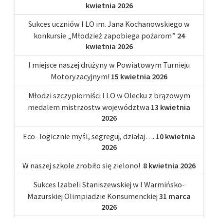
kwietnia 2026
Sukces uczniów I LO im. Jana Kochanowskiego w
konkursie „Młodzież zapobiega pożarom”
24
kwietnia 2026
I miejsce naszej drużyny w Powiatowym Turnieju
Motoryzacyjnym!
15 kwietnia 2026
Młodzi szczypiorniści I LO w Olecku z brązowym
medalem mistrzostw województwa
13 kwietnia
2026
Eco- logicznie myśl, segreguj, działaj….
10 kwietnia
2026
W naszej szkole zrobiło się zielono!
8 kwietnia 2026
Sukces Izabeli Staniszewskiej w I Warmińsko-
Mazurskiej Olimpiadzie Konsumenckiej
31 marca
2026