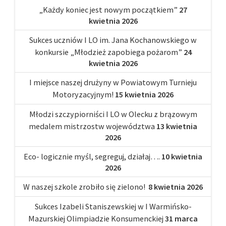
„Każdy koniec jest nowym początkiem”
27
kwietnia 2026
Sukces uczniów I LO im. Jana Kochanowskiego w
konkursie „Młodzież zapobiega pożarom”
24
kwietnia 2026
I miejsce naszej drużyny w Powiatowym Turnieju
Motoryzacyjnym!
15 kwietnia 2026
Młodzi szczypiorniści I LO w Olecku z brązowym
medalem mistrzostw województwa
13 kwietnia
2026
Eco- logicznie myśl, segreguj, działaj….
10 kwietnia
2026
W naszej szkole zrobiło się zielono!
8 kwietnia 2026
Sukces Izabeli Staniszewskiej w I Warmińsko-
Mazurskiej Olimpiadzie Konsumenckiej
31 marca