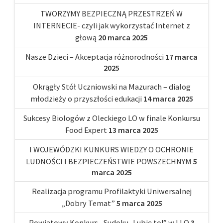
TWORZYMY BEZPIECZNĄ PRZESTRZEŃ W
INTERNECIE- czyli jak wykorzystać Internet z
głową
20 marca 2025
Nasze Dzieci – Akceptacja różnorodności
17 marca
2025
Okrągły Stół Uczniowski na Mazurach – dialog
młodzieży o przyszłości edukacji
14 marca 2025
Sukcesy Biologów z Oleckiego LO w finale Konkursu
Food Expert
13 marca 2025
I WOJEWÓDZKI KUNKURS WIEDZY O OCHRONIE
LUDNOŚCI I BEZPIECZEŃSTWIE POWSZECHNYM
5
marca 2025
Realizacja programu Profilaktyki Uniwersalnej
„Dobry Temat”
5 marca 2025
Powiatowy Konkurs „Sudoku- Lubię to!” w I LO
3