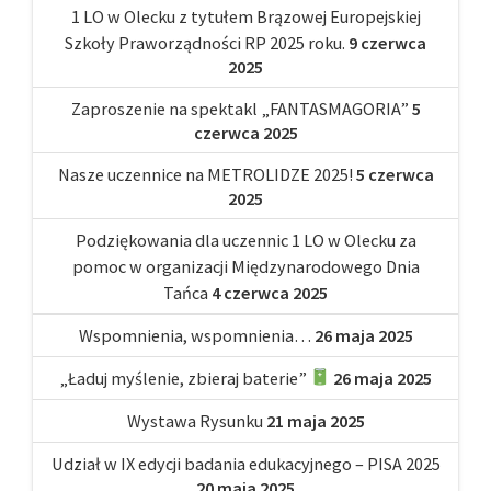
1 LO w Olecku z tytułem Brązowej Europejskiej
Szkoły Praworządności RP 2025 roku.
9 czerwca
2025
Zaproszenie na spektakl „FANTASMAGORIA”
5
czerwca 2025
Nasze uczennice na METROLIDZE 2025!
5 czerwca
2025
Podziękowania dla uczennic 1 LO w Olecku za
pomoc w organizacji Międzynarodowego Dnia
Tańca
4 czerwca 2025
Wspomnienia, wspomnienia…
26 maja 2025
„Ładuj myślenie, zbieraj baterie”
26 maja 2025
Wystawa Rysunku
21 maja 2025
Udział w IX edycji badania edukacyjnego – PISA 2025
20 maja 2025