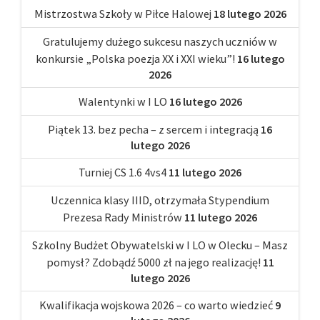
Mistrzostwa Szkoły w Piłce Halowej
18 lutego 2026
Gratulujemy dużego sukcesu naszych uczniów w
konkursie „Polska poezja XX i XXI wieku”!
16 lutego
2026
Walentynki w I LO
16 lutego 2026
Piątek 13. bez pecha – z sercem i integracją
16
lutego 2026
Turniej CS 1.6 4vs4
11 lutego 2026
Uczennica klasy IIID, otrzymała Stypendium
Prezesa Rady Ministrów
11 lutego 2026
Szkolny Budżet Obywatelski w I LO w Olecku – Masz
pomysł? Zdobądź 5000 zł na jego realizację!
11
lutego 2026
Kwalifikacja wojskowa 2026 – co warto wiedzieć
9