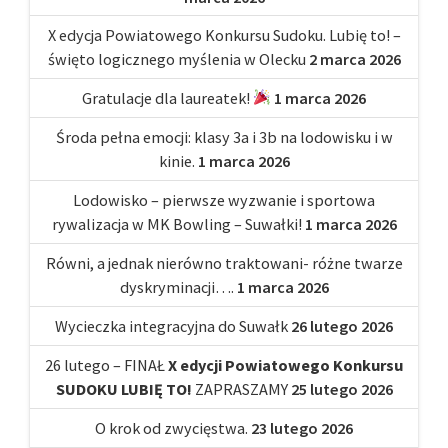
X edycja Powiatowego Konkursu Sudoku. Lubię to! –
święto logicznego myślenia w Olecku
2 marca 2026
Gratulacje dla laureatek!
1 marca 2026
Środa pełna emocji: klasy 3a i 3b na lodowisku i w
kinie.
1 marca 2026
Lodowisko – pierwsze wyzwanie i sportowa
rywalizacja w MK Bowling – Suwałki!
1 marca 2026
Równi, a jednak nierówno traktowani- różne twarze
dyskryminacji….
1 marca 2026
Wycieczka integracyjna do Suwałk
26 lutego 2026
26 lutego – FINAŁ
X edycji Powiatowego Konkursu
SUDOKU LUBIĘ TO!
ZAPRASZAMY
25 lutego 2026
O krok od zwycięstwa.
23 lutego 2026