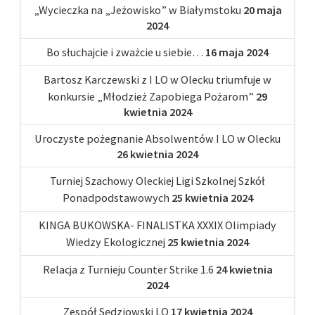
„Wycieczka na „Jeżowisko” w Białymstoku
20 maja
2024
Bo słuchajcie i zważcie u siebie…
16 maja 2024
Bartosz Karczewski z I LO w Olecku triumfuje w
konkursie „Młodzież Zapobiega Pożarom”
29
kwietnia 2024
Uroczyste pożegnanie Absolwentów I LO w Olecku
26 kwietnia 2024
Turniej Szachowy Oleckiej Ligi Szkolnej Szkół
Ponadpodstawowych
25 kwietnia 2024
KINGA BUKOWSKA- FINALISTKA XXXIX Olimpiady
Wiedzy Ekologicznej
25 kwietnia 2024
Relacja z Turnieju Counter Strike 1.6
24 kwietnia
2024
Zespół Sędziowski LO
17 kwietnia 2024