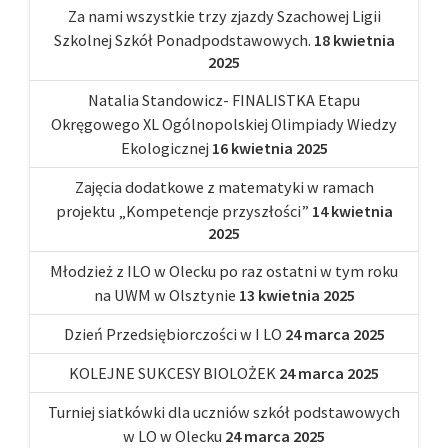
Za nami wszystkie trzy zjazdy Szachowej Ligii
Szkolnej Szkół Ponadpodstawowych.
18 kwietnia
2025
Natalia Standowicz- FINALISTKA Etapu
Okręgowego XL Ogólnopolskiej Olimpiady Wiedzy
Ekologicznej
16 kwietnia 2025
Zajęcia dodatkowe z matematyki w ramach
projektu „Kompetencje przyszłości”
14 kwietnia
2025
Młodzież z ILO w Olecku po raz ostatni w tym roku
na UWM w Olsztynie
13 kwietnia 2025
Dzień Przedsiębiorczości w I LO
24 marca 2025
KOLEJNE SUKCESY BIOLOŻEK
24 marca 2025
Turniej siatkówki dla uczniów szkół podstawowych
w LO w Olecku
24 marca 2025