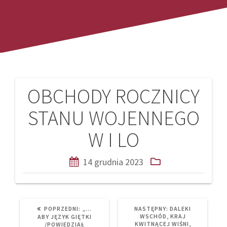
OBCHODY ROCZNICY
Nawigacja
STANU WOJENNEGO
wpisu
W I LO
14 grudnia 2023
PREVIOUS
NEXT
POPRZEDNI:
„…
NASTĘPNY:
DALEKI
POST:
POST:
WSCHÓD, KRAJ
ABY JĘZYK GIĘTKI
KWITNĄCEJ WIŚNI,
/POWIEDZIAŁ