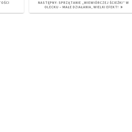
NEXT
TOŚCI
NASTĘPNY:
SPRZĄTANIE „WIEWIÓRCZEJ ŚCIEŻKI” W
POST:
OLECKU – MAŁE DZIAŁANIA, WIELKI EFEKT!