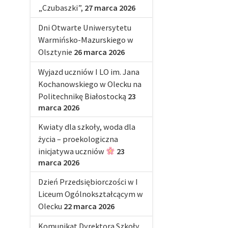
„Czubaszki”,
27 marca 2026
Dni Otwarte Uniwersytetu
Warmińsko-Mazurskiego w
Olsztynie
26 marca 2026
Wyjazd uczniów I LO im. Jana
Kochanowskiego w Olecku na
Politechnikę Białostocką
23
marca 2026
Kwiaty dla szkoły, woda dla
życia – proekologiczna
inicjatywa uczniów
23
marca 2026
Dzień Przedsiębiorczości w I
Liceum Ogólnokształcącym w
Olecku
22 marca 2026
Komunikat Dyrektora Szkoły