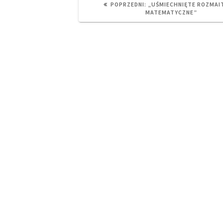
PREVIOUS
POPRZEDNI:
„UŚMIECHNIĘTE ROZMAI
POST:
MATEMATYCZNE”