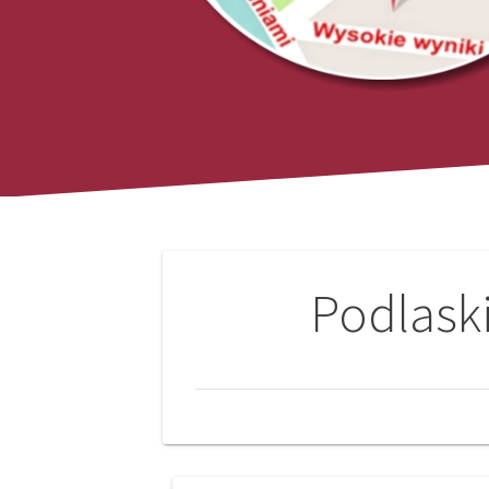
Nawigacja
Podlask
wpisu