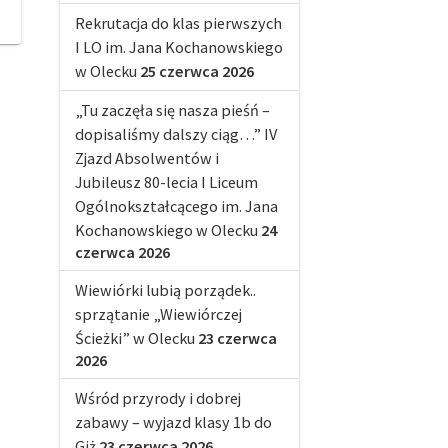
Rekrutacja do klas pierwszych
I LO im. Jana Kochanowskiego
w Olecku
25 czerwca 2026
„Tu zaczęła się nasza pieśń –
dopisaliśmy dalszy ciąg…” IV
Zjazd Absolwentów i
Jubileusz 80-lecia I Liceum
Ogólnokształcącego im. Jana
Kochanowskiego w Olecku
24
czerwca 2026
Wiewiórki lubią porządek..
sprzątanie „Wiewiórczej
Ścieżki” w Olecku
23 czerwca
2026
Wśród przyrody i dobrej
zabawy – wyjazd klasy 1b do
Giż
23 czerwca 2026