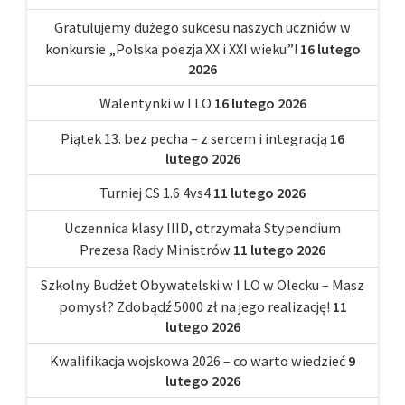
Gratulujemy dużego sukcesu naszych uczniów w
konkursie „Polska poezja XX i XXI wieku”!
16 lutego
2026
Walentynki w I LO
16 lutego 2026
Piątek 13. bez pecha – z sercem i integracją
16
lutego 2026
Turniej CS 1.6 4vs4
11 lutego 2026
Uczennica klasy IIID, otrzymała Stypendium
Prezesa Rady Ministrów
11 lutego 2026
Szkolny Budżet Obywatelski w I LO w Olecku – Masz
pomysł? Zdobądź 5000 zł na jego realizację!
11
lutego 2026
Kwalifikacja wojskowa 2026 – co warto wiedzieć
9
lutego 2026