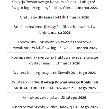
X edycja Powiatowego Konkursu Sudoku. Lubię to! –
święto logicznego myślenia w Olecku
2 marca 2026
Gratulacje dla laureatek!
1 marca 2026
Środa pełna emocji: klasy 3a i 3b na lodowisku i w
kinie.
1 marca 2026
Lodowisko – pierwsze wyzwanie i sportowa
rywalizacja w MK Bowling – Suwałki!
1 marca 2026
Równi, a jednak nierówno traktowani- różne twarze
dyskryminacji….
1 marca 2026
Wycieczka integracyjna do Suwałk
26 lutego 2026
26 lutego – FINAŁ
X edycji Powiatowego Konkursu
SUDOKU LUBIĘ TO!
ZAPRASZAMY
25 lutego 2026
O krok od zwycięstwa.
23 lutego 2026
Mistrzostwa Szkoły w Piłce Halowej
18 lutego 2026