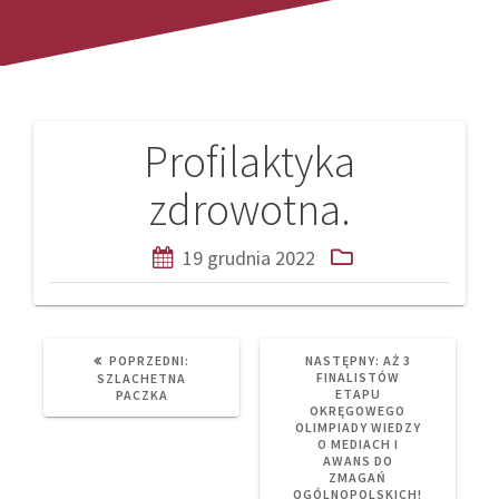
Profilaktyka
Nawigacja
zdrowotna.
wpisu
19 grudnia 2022
PREVIOUS
NEXT
POPRZEDNI:
NASTĘPNY:
AŻ 3
POST:
POST:
FINALISTÓW
SZLACHETNA
ETAPU
PACZKA
OKRĘGOWEGO
OLIMPIADY WIEDZY
O MEDIACH I
AWANS DO
ZMAGAŃ
OGÓLNOPOLSKICH!