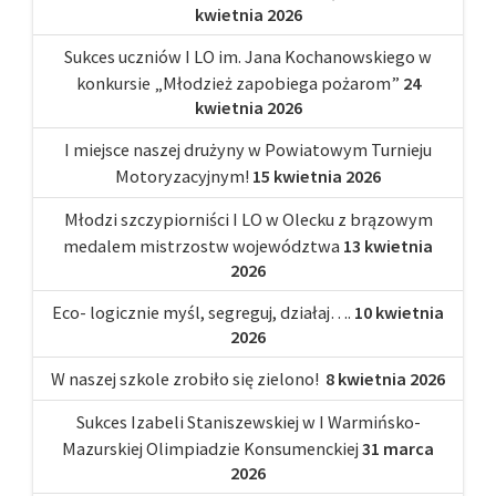
kwietnia 2026
Sukces uczniów I LO im. Jana Kochanowskiego w
konkursie „Młodzież zapobiega pożarom”
24
kwietnia 2026
I miejsce naszej drużyny w Powiatowym Turnieju
Motoryzacyjnym!
15 kwietnia 2026
Młodzi szczypiorniści I LO w Olecku z brązowym
medalem mistrzostw województwa
13 kwietnia
2026
Eco- logicznie myśl, segreguj, działaj….
10 kwietnia
2026
W naszej szkole zrobiło się zielono!
8 kwietnia 2026
Sukces Izabeli Staniszewskiej w I Warmińsko-
Mazurskiej Olimpiadzie Konsumenckiej
31 marca
2026