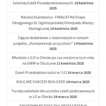
Szkolnej Szkół Ponadpodstawowych.
18 kwietnia
2025
Natalia Standowicz- FINALISTKA Etapu
Okręgowego XL Ogólnopolskiej Olimpiady Wiedzy
Ekologicznej
16 kwietnia 2025
Zajęcia dodatkowe z matematyki w ramach
projektu „Kompetencje przyszłości”
14 kwietnia
2025
Młodzież z ILO w Olecku po raz ostatni w tym roku
na UWM w Olsztynie
13 kwietnia 2025
Dzień Przedsiębiorczości w I LO
24 marca 2025
KOLEJNE SUKCESY BIOLOŻEK
24 marca 2025
Turniej siatkówki dla uczniów szkół podstawowych
w LO w Olecku
24 marca 2025
TWORZYMY BEZPIECZNĄ PRZESTRZEŃ W