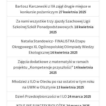
Bartosz Karczewski z IIA zajął drugie miejsce w
konkursie pożarniczym
27 kwietnia 2025
Za nami wszystkie trzy zjazdy Szachowej Ligii
Szkolnej Szkół Ponadpodstawowych.
18 kwietnia
2025
Natalia Standowicz- FINALISTKA Etapu
Okręgowego XL Ogólnopolskiej Olimpiady Wiedzy
Ekologicznej
16 kwietnia 2025
Zajęcia dodatkowe z matematyki w ramach
projektu „Kompetencje przyszłości”
14 kwietnia
2025
Młodzież z ILO w Olecku po raz ostatni w tym roku
na UWM w Olsztynie
13 kwietnia 2025
Dzień Przedsiębiorczości w I LO
24 marca 2025
KOLEJNE SUKCESY BIOLOŻEK
24 marca 2025