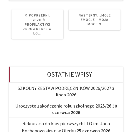
PREVIOUS
NEXT
POPRZEDNI:
NASTĘPNY:
„MOJE
POST:
POST:
EMOCJE – MOJA
TYDZIEŃ
MOC”
PROFILAKTYKI
ZDROWOTNEJ W
LO…
OSTATNIE WPISY
SZKOLNY ZESTAW PODRĘCZNIKÓW 2026/2027
3
lipca 2026
Uroczyste zakończenie roku szkolnego 2025/26
30
czerwca 2026
Rekrutacja do klas pierwszych I LO im. Jana
Kochanowskiego w Olecku
25 czerwca 2026