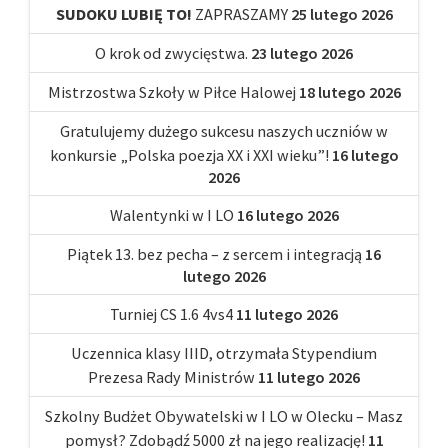
SUDOKU LUBIĘ TO!
ZAPRASZAMY
25 lutego 2026
O krok od zwycięstwa.
23 lutego 2026
Mistrzostwa Szkoły w Piłce Halowej
18 lutego 2026
Gratulujemy dużego sukcesu naszych uczniów w
konkursie „Polska poezja XX i XXI wieku”!
16 lutego
2026
Walentynki w I LO
16 lutego 2026
Piątek 13. bez pecha – z sercem i integracją
16
lutego 2026
Turniej CS 1.6 4vs4
11 lutego 2026
Uczennica klasy IIID, otrzymała Stypendium
Prezesa Rady Ministrów
11 lutego 2026
Szkolny Budżet Obywatelski w I LO w Olecku – Masz
pomysł? Zdobądź 5000 zł na jego realizację!
11