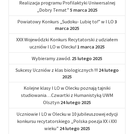
Realizacja programu Profilaktyki Uniwersalnej
„Dobry Temat”
5 marca 2025
Powiatowy Konkurs „Sudoku- Lubię to!” w I LO
3
marca 2025
XXX Wojewódzki Konkurs Recytatorski z udziałem
uczniów I LO w Olecku!
1 marca 2025
Wybieramy zawód.
25 lutego 2025
Sukcesy Uczniów z klas biologicznych !!!
24 lutego
2025
Kolejne klasy I LO w Olecku poznają tajniki
studiowania…Czwartki z Humanistyką UWM
Olsztyn
24 lutego 2025
Uczniowie I LO w Olecku w 10 jubileuszowej edycji
konkursu recytatorskiego „Polska poezja XX i XXI
wieku”
24 lutego 2025