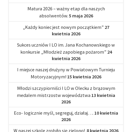
Matura 2026 – ważny etap dla naszych
absolwentów.
5 maja 2026
„Każdy koniec jest nowym początkiem”
27
kwietnia 2026
Sukces uczniów I LO im. Jana Kochanowskiego w
konkursie „Młodzież zapobiega pożarom”
24
kwietnia 2026
I miejsce naszej drużyny w Powiatowym Turnieju
Motoryzacyjnym!
15 kwietnia 2026
Młodzi szczypiorniści I LO w Olecku z brązowym
medalem mistrzostw województwa
13 kwietnia
2026
Eco- logicznie myśl, segreguj, działaj….
10 kwietnia
2026
W naszej szkole zrobiło się zielono!
8 kwietnia 2026