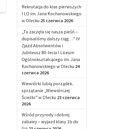
Rekrutacja do klas pierwszych
I LO im. Jana Kochanowskiego
w Olecku
25 czerwca 2026
„Tu zaczęła się nasza pieśń –
dopisaliśmy dalszy ciąg…” IV
Zjazd Absolwentów i
Jubileusz 80-lecia I Liceum
Ogólnokształcącego im. Jana
Kochanowskiego w Olecku
24
czerwca 2026
Wiewiórki lubią porządek..
sprzątanie „Wiewiórczej
Ścieżki” w Olecku
23 czerwca
2026
Wśród przyrody i dobrej
zabawy – wyjazd klasy 1b do
Giż
23 czerwca 2026