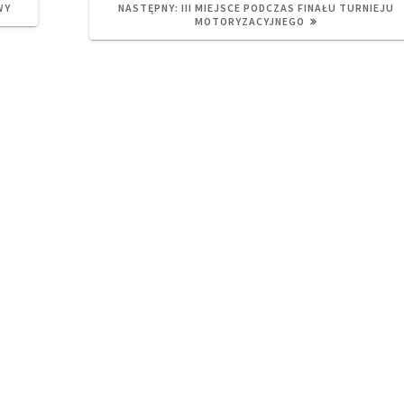
NEXT
WY
NASTĘPNY:
III MIEJSCE PODCZAS FINAŁU TURNIEJU
POST:
MOTORYZACYJNEGO