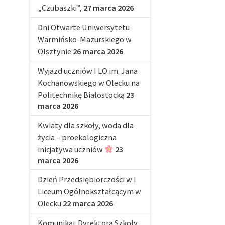
„Czubaszki”,
27 marca 2026
Dni Otwarte Uniwersytetu
Warmińsko-Mazurskiego w
Olsztynie
26 marca 2026
Wyjazd uczniów I LO im. Jana
Kochanowskiego w Olecku na
Politechnikę Białostocką
23
marca 2026
Kwiaty dla szkoły, woda dla
życia – proekologiczna
inicjatywa uczniów
23
marca 2026
Dzień Przedsiębiorczości w I
Liceum Ogólnokształcącym w
Olecku
22 marca 2026
Komunikat Dyrektora Szkoły