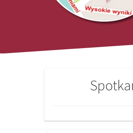
Nawigacja
Spotka
wpisu