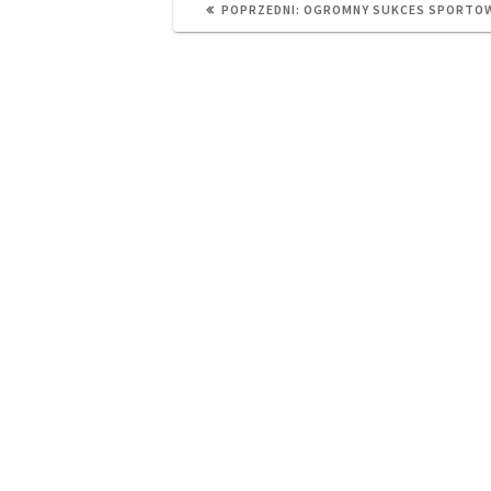
PREVIOUS
POPRZEDNI:
OGROMNY SUKCES SPORTO
POST: