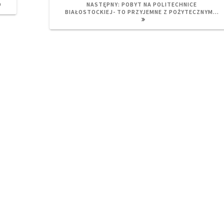
NEXT
O
NASTĘPNY:
POBYT NA POLITECHNICE
POST:
BIAŁOSTOCKIEJ- TO PRZYJEMNE Z POŻYTECZNYM…