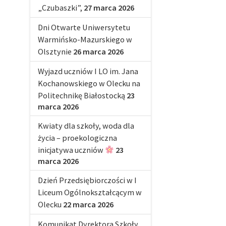
„Czubaszki”,
27 marca 2026
Dni Otwarte Uniwersytetu
Warmińsko-Mazurskiego w
Olsztynie
26 marca 2026
Wyjazd uczniów I LO im. Jana
Kochanowskiego w Olecku na
Politechnikę Białostocką
23
marca 2026
Kwiaty dla szkoły, woda dla
życia – proekologiczna
inicjatywa uczniów
23
marca 2026
Dzień Przedsiębiorczości w I
Liceum Ogólnokształcącym w
Olecku
22 marca 2026
Komunikat Dyrektora Szkoły