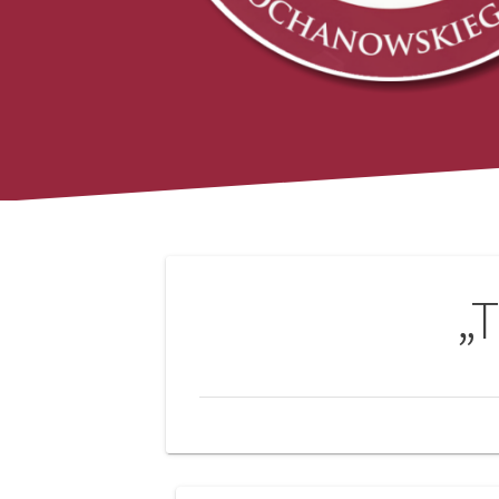
Nawigacja
„T
wpisu