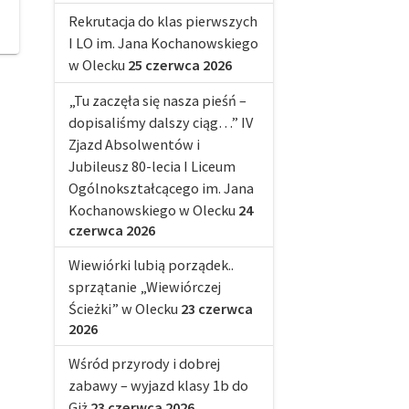
Rekrutacja do klas pierwszych
I LO im. Jana Kochanowskiego
w Olecku
25 czerwca 2026
„Tu zaczęła się nasza pieśń –
dopisaliśmy dalszy ciąg…” IV
Zjazd Absolwentów i
Jubileusz 80-lecia I Liceum
Ogólnokształcącego im. Jana
Kochanowskiego w Olecku
24
czerwca 2026
Wiewiórki lubią porządek..
sprzątanie „Wiewiórczej
Ścieżki” w Olecku
23 czerwca
2026
Wśród przyrody i dobrej
zabawy – wyjazd klasy 1b do
Giż
23 czerwca 2026