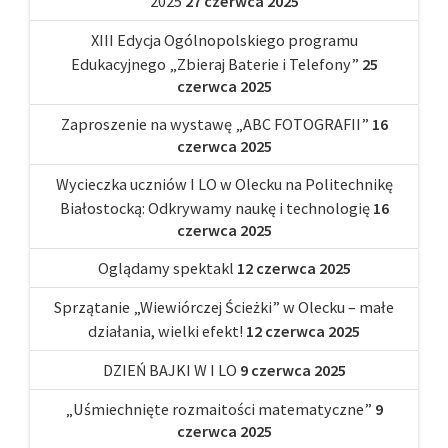
2025
27 czerwca 2025
XIII Edycja Ogólnopolskiego programu
Edukacyjnego „Zbieraj Baterie i Telefony”
25
czerwca 2025
Zaproszenie na wystawę „ABC FOTOGRAFII”
16
czerwca 2025
Wycieczka uczniów I LO w Olecku na Politechnikę
Białostocką: Odkrywamy naukę i technologię
16
czerwca 2025
Oglądamy spektakl
12 czerwca 2025
Sprzątanie „Wiewiórczej Ścieżki” w Olecku – małe
działania, wielki efekt!
12 czerwca 2025
DZIEŃ BAJKI W I LO
9 czerwca 2025
„Uśmiechnięte rozmaitości matematyczne”
9
czerwca 2025