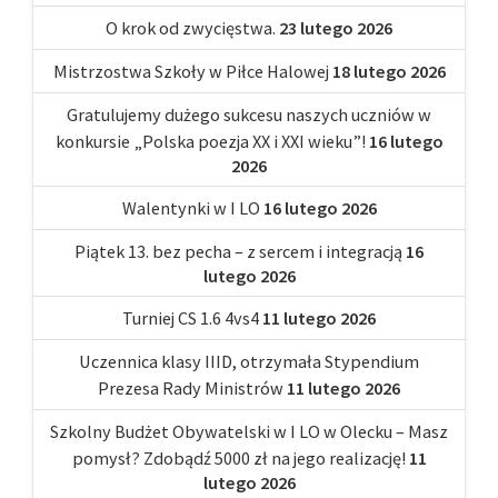
O krok od zwycięstwa.
23 lutego 2026
Mistrzostwa Szkoły w Piłce Halowej
18 lutego 2026
Gratulujemy dużego sukcesu naszych uczniów w
konkursie „Polska poezja XX i XXI wieku”!
16 lutego
2026
Walentynki w I LO
16 lutego 2026
Piątek 13. bez pecha – z sercem i integracją
16
lutego 2026
Turniej CS 1.6 4vs4
11 lutego 2026
Uczennica klasy IIID, otrzymała Stypendium
Prezesa Rady Ministrów
11 lutego 2026
Szkolny Budżet Obywatelski w I LO w Olecku – Masz
pomysł? Zdobądź 5000 zł na jego realizację!
11
lutego 2026