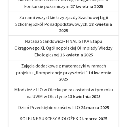
konkursie pożarniczym
27 kwietnia 2025
Za nami wszystkie trzy zjazdy Szachowej Ligii
Szkolnej Szkół Ponadpodstawowych.
18 kwietnia
2025
Natalia Standowicz- FINALISTKA Etapu
Okręgowego XL Ogólnopolskiej Olimpiady Wiedzy
Ekologicznej
16 kwietnia 2025
Zajęcia dodatkowe z matematyki w ramach
projektu „Kompetencje przyszłości”
14 kwietnia
2025
Młodzież z ILO w Olecku po raz ostatni w tym roku
na UWM w Olsztynie
13 kwietnia 2025
Dzień Przedsiębiorczości w I LO
24 marca 2025
KOLEJNE SUKCESY BIOLOŻEK
24 marca 2025