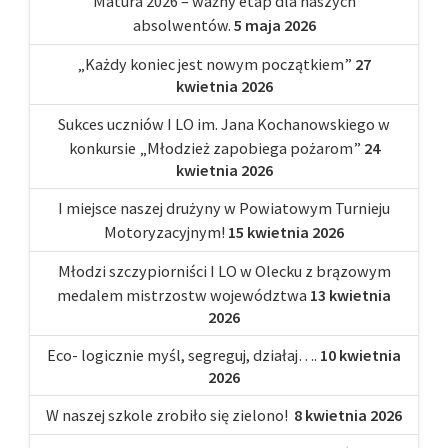
Matura 2026 – ważny etap dla naszych
absolwentów.
5 maja 2026
„Każdy koniec jest nowym początkiem”
27
kwietnia 2026
Sukces uczniów I LO im. Jana Kochanowskiego w
konkursie „Młodzież zapobiega pożarom”
24
kwietnia 2026
I miejsce naszej drużyny w Powiatowym Turnieju
Motoryzacyjnym!
15 kwietnia 2026
Młodzi szczypiorniści I LO w Olecku z brązowym
medalem mistrzostw województwa
13 kwietnia
2026
Eco- logicznie myśl, segreguj, działaj….
10 kwietnia
2026
W naszej szkole zrobiło się zielono!
8 kwietnia 2026