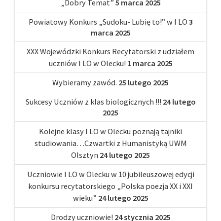
„Dobry Temat”
5 marca 2025
Powiatowy Konkurs „Sudoku- Lubię to!” w I LO
3
marca 2025
XXX Wojewódzki Konkurs Recytatorski z udziałem
uczniów I LO w Olecku!
1 marca 2025
Wybieramy zawód.
25 lutego 2025
Sukcesy Uczniów z klas biologicznych !!!
24 lutego
2025
Kolejne klasy I LO w Olecku poznają tajniki
studiowania…Czwartki z Humanistyką UWM
Olsztyn
24 lutego 2025
Uczniowie I LO w Olecku w 10 jubileuszowej edycji
konkursu recytatorskiego „Polska poezja XX i XXI
wieku”
24 lutego 2025
Drodzy uczniowie!
24 stycznia 2025