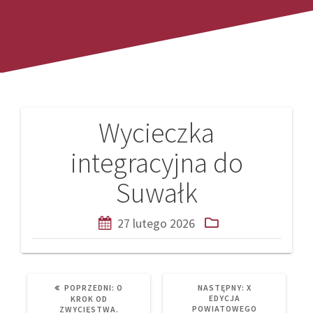
Wycieczka
Nawigacja
integracyjna do
wpisu
Suwałk
27 lutego 2026
PREVIOUS
NEXT
POPRZEDNI:
O
NASTĘPNY:
X
POST:
POST:
EDYCJA
KROK OD
POWIATOWEGO
ZWYCIĘSTWA.