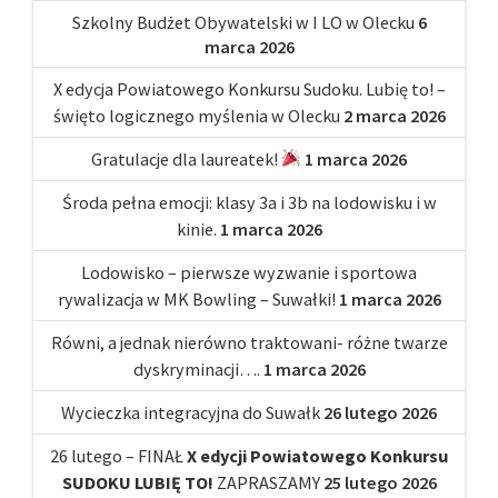
Szkolny Budżet Obywatelski w I LO w Olecku
6
marca 2026
X edycja Powiatowego Konkursu Sudoku. Lubię to! –
święto logicznego myślenia w Olecku
2 marca 2026
Gratulacje dla laureatek!
1 marca 2026
Środa pełna emocji: klasy 3a i 3b na lodowisku i w
kinie.
1 marca 2026
Lodowisko – pierwsze wyzwanie i sportowa
rywalizacja w MK Bowling – Suwałki!
1 marca 2026
Równi, a jednak nierówno traktowani- różne twarze
dyskryminacji….
1 marca 2026
Wycieczka integracyjna do Suwałk
26 lutego 2026
26 lutego – FINAŁ
X edycji Powiatowego Konkursu
SUDOKU LUBIĘ TO!
ZAPRASZAMY
25 lutego 2026