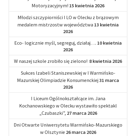
Motoryzacyjnym!
15 kwietnia 2026
Młodzi szczypiorniści I LO w Olecku z brązowym
medalem mistrzostw województwa
13 kwietnia
2026
Eco- logicznie myśl, segreguj, działaj….
10 kwietnia
2026
W naszej szkole zrobiło się zielono!
8 kwietnia 2026
Sukces Izabeli Staniszewskiej w I Warmińsko-
Mazurskiej Olimpiadzie Konsumenckiej
31 marca
2026
I Liceum Ogólnokształcące im. Jana
Kochanowskiego w Olecku wystawiło spektakl
„Czubaszki”,
27 marca 2026
Dni Otwarte Uniwersytetu Warmińsko-Mazurskiego
w Olsztynie
26 marca 2026