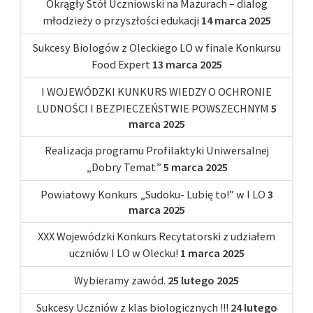
Okrągły Stół Uczniowski na Mazurach – dialog
młodzieży o przyszłości edukacji
14 marca 2025
Sukcesy Biologów z Oleckiego LO w finale Konkursu
Food Expert
13 marca 2025
I WOJEWÓDZKI KUNKURS WIEDZY O OCHRONIE
LUDNOŚCI I BEZPIECZEŃSTWIE POWSZECHNYM
5
marca 2025
Realizacja programu Profilaktyki Uniwersalnej
„Dobry Temat”
5 marca 2025
Powiatowy Konkurs „Sudoku- Lubię to!” w I LO
3
marca 2025
XXX Wojewódzki Konkurs Recytatorski z udziałem
uczniów I LO w Olecku!
1 marca 2025
Wybieramy zawód.
25 lutego 2025
Sukcesy Uczniów z klas biologicznych !!!
24 lutego