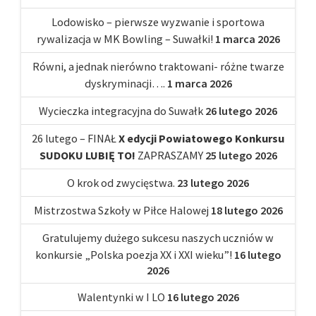
Lodowisko – pierwsze wyzwanie i sportowa
rywalizacja w MK Bowling – Suwałki!
1 marca 2026
Równi, a jednak nierówno traktowani- różne twarze
dyskryminacji….
1 marca 2026
Wycieczka integracyjna do Suwałk
26 lutego 2026
26 lutego – FINAŁ
X edycji Powiatowego Konkursu
SUDOKU LUBIĘ TO!
ZAPRASZAMY
25 lutego 2026
O krok od zwycięstwa.
23 lutego 2026
Mistrzostwa Szkoły w Piłce Halowej
18 lutego 2026
Gratulujemy dużego sukcesu naszych uczniów w
konkursie „Polska poezja XX i XXI wieku”!
16 lutego
2026
Walentynki w I LO
16 lutego 2026