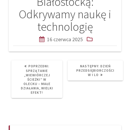
Białostocką:
Odkrywamy naukę i
technologię
16 czerwca 2025
PREVIOUS
NEXT
POPRZEDNI:
NASTĘPNY:
DZIEŃ
POST:
POST:
PRZEDSIĘBIORCZOŚCI
SPRZĄTANIE
W I LO
„WIEWIÓRCZEJ
ŚCIEŻKI” W
OLECKU – MAŁE
DZIAŁANIA, WIELKI
EFEKT!