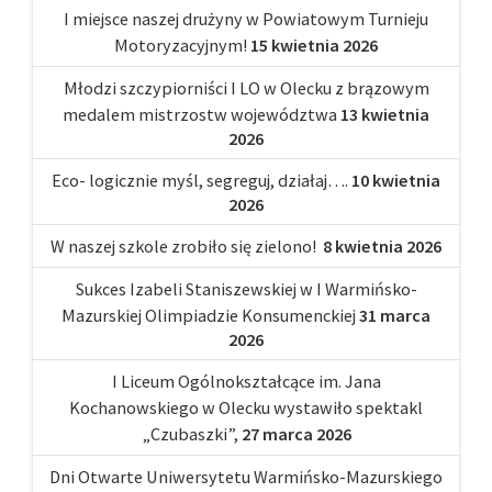
I miejsce naszej drużyny w Powiatowym Turnieju
Motoryzacyjnym!
15 kwietnia 2026
Młodzi szczypiorniści I LO w Olecku z brązowym
medalem mistrzostw województwa
13 kwietnia
2026
Eco- logicznie myśl, segreguj, działaj….
10 kwietnia
2026
W naszej szkole zrobiło się zielono!
8 kwietnia 2026
Sukces Izabeli Staniszewskiej w I Warmińsko-
Mazurskiej Olimpiadzie Konsumenckiej
31 marca
2026
I Liceum Ogólnokształcące im. Jana
Kochanowskiego w Olecku wystawiło spektakl
„Czubaszki”,
27 marca 2026
Dni Otwarte Uniwersytetu Warmińsko-Mazurskiego