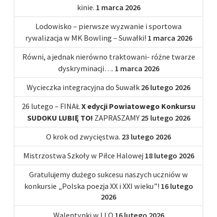
kinie.
1 marca 2026
Lodowisko – pierwsze wyzwanie i sportowa
rywalizacja w MK Bowling – Suwałki!
1 marca 2026
Równi, a jednak nierówno traktowani- różne twarze
dyskryminacji….
1 marca 2026
Wycieczka integracyjna do Suwałk
26 lutego 2026
26 lutego – FINAŁ
X edycji Powiatowego Konkursu
SUDOKU LUBIĘ TO!
ZAPRASZAMY
25 lutego 2026
O krok od zwycięstwa.
23 lutego 2026
Mistrzostwa Szkoły w Piłce Halowej
18 lutego 2026
Gratulujemy dużego sukcesu naszych uczniów w
konkursie „Polska poezja XX i XXI wieku”!
16 lutego
2026
Walentynki w I LO
16 lutego 2026