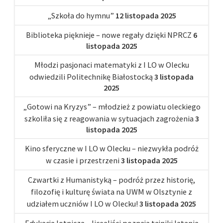
„Szkoła do hymnu”
12 listopada 2025
Biblioteka pięknieje – nowe regały dzięki NPRCZ
6
listopada 2025
Młodzi pasjonaci matematyki z I LO w Olecku
odwiedzili Politechnikę Białostocką
3 listopada
2025
„Gotowi na Kryzys” – młodzież z powiatu oleckiego
szkoliła się z reagowania w sytuacjach zagrożenia
3
listopada 2025
Kino sferyczne w I LO w Olecku – niezwykła podróż
w czasie i przestrzeni
3 listopada 2025
Czwartki z Humanistyką – podróż przez historię,
filozofię i kulturę świata na UWM w Olsztynie z
udziałem uczniów I LO w Olecku!
3 listopada 2025
Edukacja lotnicza – licealiści poznają tajniki latania