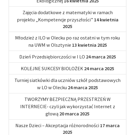
Ekologicznej
16 kwietnia 2025
Zajęcia dodatkowe z matematyki w ramach
projektu „Kompetencje przyszłości”
14 kwietnia
2025
Młodzież z ILO w Olecku po raz ostatni w tym roku
na UWM w Olsztynie
13 kwietnia 2025
Dzień Przedsiębiorczości w I LO
24 marca 2025
KOLEJNE SUKCESY BIOLOŻEK
24 marca 2025
Turniej siatkówki dla uczniów szkół podstawowych
w LO w Olecku
24 marca 2025
TWORZYMY BEZPIECZNĄ PRZESTRZEŃ W
INTERNECIE- czyli jak wykorzystać Internet z
głową
20 marca 2025
Nasze Dzieci – Akceptacja różnorodności
17 marca
2025