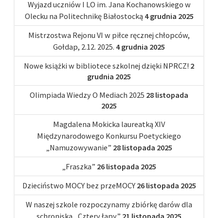
Wyjazd uczniów I LO im. Jana Kochanowskiego w
Olecku na Politechnikę Białostocką
4 grudnia 2025
Mistrzostwa Rejonu VI w piłce ręcznej chłopców,
Gołdap, 2.12. 2025.
4 grudnia 2025
Nowe książki w bibliotece szkolnej dzięki NPRCZ!
2
grudnia 2025
Olimpiada Wiedzy O Mediach 2025
28 listopada
2025
Magdalena Mokicka laureatką XIV
Międzynarodowego Konkursu Poetyckiego
„Namuzowywanie”
28 listopada 2025
„Fraszka”
26 listopada 2025
Dzieciństwo MOCY bez przeMOCY
26 listopada 2025
W naszej szkole rozpoczynamy zbiórkę darów dla
schroniska „Cztery łapy”
21 listopada 2025