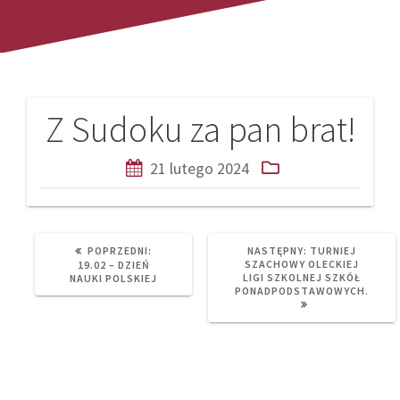
Z Sudoku za pan brat!
Nawigacja
wpisu
21 lutego 2024
PREVIOUS
NEXT
POPRZEDNI:
NASTĘPNY:
TURNIEJ
POST:
POST:
SZACHOWY OLECKIEJ
19.02 – DZIEŃ
LIGI SZKOLNEJ SZKÓŁ
NAUKI POLSKIEJ
PONADPODSTAWOWYCH.