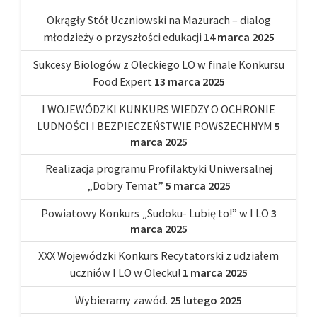
Okrągły Stół Uczniowski na Mazurach – dialog
młodzieży o przyszłości edukacji
14 marca 2025
Sukcesy Biologów z Oleckiego LO w finale Konkursu
Food Expert
13 marca 2025
I WOJEWÓDZKI KUNKURS WIEDZY O OCHRONIE
LUDNOŚCI I BEZPIECZEŃSTWIE POWSZECHNYM
5
marca 2025
Realizacja programu Profilaktyki Uniwersalnej
„Dobry Temat”
5 marca 2025
Powiatowy Konkurs „Sudoku- Lubię to!” w I LO
3
marca 2025
XXX Wojewódzki Konkurs Recytatorski z udziałem
uczniów I LO w Olecku!
1 marca 2025
Wybieramy zawód.
25 lutego 2025