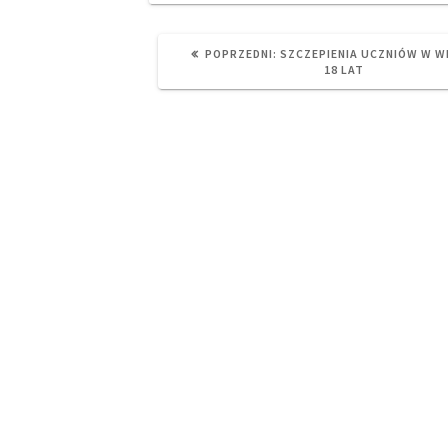
PREVIOUS
POPRZEDNI:
SZCZEPIENIA UCZNIÓW W WI
POST:
18 LAT