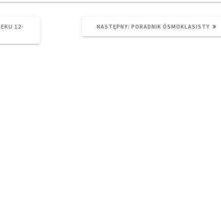
NEXT
EKU 12-
NASTĘPNY:
PORADNIK ÓSMOKLASISTY
POST: