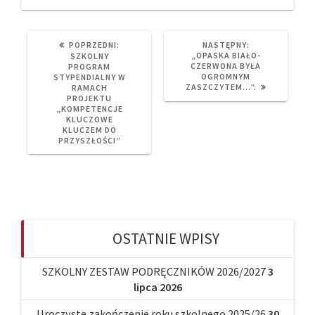
PREVIOUS
NEXT
POPRZEDNI:
NASTĘPNY:
POST:
POST:
„OPASKA BIAŁO-
SZKOLNY
CZERWONA BYŁA
PROGRAM
OGROMNYM
STYPENDIALNY W
ZASZCZYTEM…”.
RAMACH
PROJEKTU
„KOMPETENCJE
KLUCZOWE
KLUCZEM DO
PRZYSZŁOŚCI”
OSTATNIE WPISY
SZKOLNY ZESTAW PODRĘCZNIKÓW 2026/2027
3
lipca 2026
Uroczyste zakończenie roku szkolnego 2025/26
30