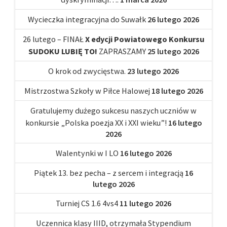
Wycieczka integracyjna do Suwałk
26 lutego 2026
26 lutego – FINAŁ
X edycji Powiatowego Konkursu
SUDOKU LUBIĘ TO!
ZAPRASZAMY
25 lutego 2026
O krok od zwycięstwa.
23 lutego 2026
Mistrzostwa Szkoły w Piłce Halowej
18 lutego 2026
Gratulujemy dużego sukcesu naszych uczniów w
konkursie „Polska poezja XX i XXI wieku”!
16 lutego
2026
Walentynki w I LO
16 lutego 2026
Piątek 13. bez pecha – z sercem i integracją
16
lutego 2026
Turniej CS 1.6 4vs4
11 lutego 2026
Uczennica klasy IIID, otrzymała Stypendium