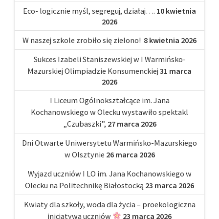
Eco- logicznie myśl, segreguj, działaj….
10 kwietnia
2026
W naszej szkole zrobiło się zielono!
8 kwietnia 2026
Sukces Izabeli Staniszewskiej w I Warmińsko-
Mazurskiej Olimpiadzie Konsumenckiej
31 marca
2026
I Liceum Ogólnokształcące im. Jana
Kochanowskiego w Olecku wystawiło spektakl
„Czubaszki”,
27 marca 2026
Dni Otwarte Uniwersytetu Warmińsko-Mazurskiego
w Olsztynie
26 marca 2026
Wyjazd uczniów I LO im. Jana Kochanowskiego w
Olecku na Politechnikę Białostocką
23 marca 2026
Kwiaty dla szkoły, woda dla życia – proekologiczna
inicjatywa uczniów
23 marca 2026