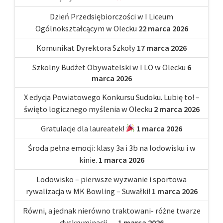
Dzień Przedsiębiorczości w I Liceum
Ogólnokształcącym w Olecku
22 marca 2026
Komunikat Dyrektora Szkoły
17 marca 2026
Szkolny Budżet Obywatelski w I LO w Olecku
6
marca 2026
X edycja Powiatowego Konkursu Sudoku. Lubię to! –
święto logicznego myślenia w Olecku
2 marca 2026
Gratulacje dla laureatek!
1 marca 2026
Środa pełna emocji: klasy 3a i 3b na lodowisku i w
kinie.
1 marca 2026
Lodowisko – pierwsze wyzwanie i sportowa
rywalizacja w MK Bowling – Suwałki!
1 marca 2026
Równi, a jednak nierówno traktowani- różne twarze
dyskryminacji….
1 marca 2026