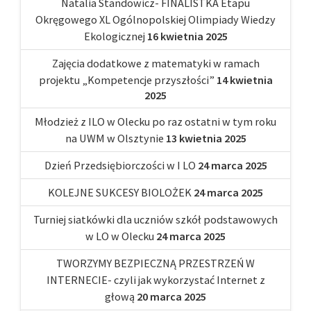
Natalia Standowicz- FINALISTKA Etapu
Okręgowego XL Ogólnopolskiej Olimpiady Wiedzy
Ekologicznej
16 kwietnia 2025
Zajęcia dodatkowe z matematyki w ramach
projektu „Kompetencje przyszłości”
14 kwietnia
2025
Młodzież z ILO w Olecku po raz ostatni w tym roku
na UWM w Olsztynie
13 kwietnia 2025
Dzień Przedsiębiorczości w I LO
24 marca 2025
KOLEJNE SUKCESY BIOLOŻEK
24 marca 2025
Turniej siatkówki dla uczniów szkół podstawowych
w LO w Olecku
24 marca 2025
TWORZYMY BEZPIECZNĄ PRZESTRZEŃ W
INTERNECIE- czyli jak wykorzystać Internet z
głową
20 marca 2025