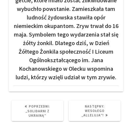
getcie, które miało zostać zlikwidowane
wybuchło powstanie. Zamieszkała tam
ludność żydowska stawiła opór
niemieckim okupantom. Zryw trwał do 16
maja. Symbolem tego wydarzenia stał się
żółty żonkil. Dlatego dziś, w Dzień
Żółtego Żonkila społeczność I Liceum
Ogólnokształcącego im. Jana
Kochanowskiego w Olecku wspomina
ludzi, którzy wzięli udział w tym zrywie.
PREVIOUS
NEXT
POPRZEDNI:
NASTĘPNY:
POST:
POST:
WESOŁEGO
„SOLIDARNI Z
„ALLELUJA”!
UKRAINĄ”