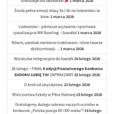
Gratulacje dla laureatek!
1 marca 2026
Środa pełna emocji: klasy 3a i 3b na lodowisku i w
kinie.
1 marca 2026
Lodowisko – pierwsze wyzwanie i sportowa
rywalizacja w MK Bowling – Suwałki!
1 marca 2026
Równi, a jednak nierówno traktowani- różne twarze
dyskryminacji….
1 marca 2026
Wycieczka integracyjna do Suwałk
26 lutego 2026
26 lutego – FINAŁ
X edycji Powiatowego Konkursu
SUDOKU LUBIĘ TO!
ZAPRASZAMY
25 lutego 2026
O krok od zwycięstwa.
23 lutego 2026
Mistrzostwa Szkoły w Piłce Halowej
18 lutego 2026
Gratulujemy dużego sukcesu naszych uczniów w
konkursie „Polska poezja XX i XXI wieku”!
16 lutego