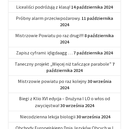
Licealiści podróżują z klasą!
14 października 2024
Próbny alarm przeciwpożarowy.
11 października
2024
Mistrzowie Powiatu po raz drugi!!!
8 października
2024
Zapisz cyframi: iḏigdaagg …
7 października 2024
Taneczny projekt „Więcej niż tańczące parabole”
7
października 2024
Mistrzowie powiatu po raz kolejny
30 września
2024
Biegi z Klio XVI edycja – Drużyna I LO o włos od
zwycięstwa!
30 września 2024
Niecodzienna lekcja biologii
30 września 2024
Obchody Europejskiego Dnia Języków Obcych w I