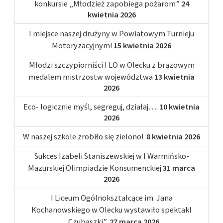
konkursie „Młodzież zapobiega pożarom”
24
kwietnia 2026
I miejsce naszej drużyny w Powiatowym Turnieju
Motoryzacyjnym!
15 kwietnia 2026
Młodzi szczypiorniści I LO w Olecku z brązowym
medalem mistrzostw województwa
13 kwietnia
2026
Eco- logicznie myśl, segreguj, działaj….
10 kwietnia
2026
W naszej szkole zrobiło się zielono!
8 kwietnia 2026
Sukces Izabeli Staniszewskiej w I Warmińsko-
Mazurskiej Olimpiadzie Konsumenckiej
31 marca
2026
I Liceum Ogólnokształcące im. Jana
Kochanowskiego w Olecku wystawiło spektakl
„Czubaszki”,
27 marca 2026