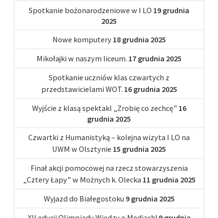
Spotkanie bożonarodzeniowe w I LO
19 grudnia
2025
Nowe komputery
18 grudnia 2025
Mikołajki w naszym liceum.
17 grudnia 2025
Spotkanie uczniów klas czwartych z
przedstawicielami WOT.
16 grudnia 2025
Wyjście z klasą spektakl „Zrobię co zechcę”
16
grudnia 2025
Czwartki z Humanistyką – kolejna wizyta I LO na
UWM w Olsztynie
15 grudnia 2025
Finał akcji pomocowej na rzecz stowarzyszenia
„Cztery Łapy” w Możnych k. Olecka
11 grudnia 2025
Wyjazd do Białegostoku
9 grudnia 2025
XII edycji Olimpiady Wiedzy o Mediach!
9 grudnia