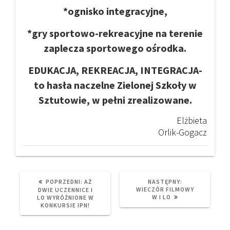
*ognisko integracyjne,
*gry sportowo-rekreacyjne na terenie
zaplecza sportowego ośrodka.
EDUKACJA, REKREACJA, INTEGRACJA-
to hasła naczelne Zielonej Szkoły w
Sztutowie, w pełni zrealizowane.
Elżbieta
Orlik-Gogacz
PREVIOUS
NEXT
POPRZEDNI:
AŻ
NASTĘPNY:
POST:
POST:
WIECZÓR FILMOWY
DWIE UCZENNICE I
W I LO
LO WYRÓŻNIONE W
KONKURSIE IPN!