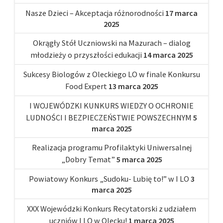
Nasze Dzieci – Akceptacja różnorodności
17 marca
2025
Okrągły Stół Uczniowski na Mazurach – dialog
młodzieży o przyszłości edukacji
14 marca 2025
Sukcesy Biologów z Oleckiego LO w finale Konkursu
Food Expert
13 marca 2025
I WOJEWÓDZKI KUNKURS WIEDZY O OCHRONIE
LUDNOŚCI I BEZPIECZEŃSTWIE POWSZECHNYM
5
marca 2025
Realizacja programu Profilaktyki Uniwersalnej
„Dobry Temat”
5 marca 2025
Powiatowy Konkurs „Sudoku- Lubię to!” w I LO
3
marca 2025
XXX Wojewódzki Konkurs Recytatorski z udziałem
uczniów I LO w Olecku!
1 marca 2025