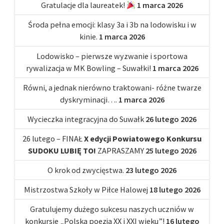
Gratulacje dla laureatek!
1 marca 2026
Środa pełna emocji: klasy 3a i 3b na lodowisku i w
kinie.
1 marca 2026
Lodowisko – pierwsze wyzwanie i sportowa
rywalizacja w MK Bowling – Suwałki!
1 marca 2026
Równi, a jednak nierówno traktowani- różne twarze
dyskryminacji….
1 marca 2026
Wycieczka integracyjna do Suwałk
26 lutego 2026
26 lutego – FINAŁ
X edycji Powiatowego Konkursu
SUDOKU LUBIĘ TO!
ZAPRASZAMY
25 lutego 2026
O krok od zwycięstwa.
23 lutego 2026
Mistrzostwa Szkoły w Piłce Halowej
18 lutego 2026
Gratulujemy dużego sukcesu naszych uczniów w
konkursie „Polska poezja XX i XXI wieku”!
16 lutego