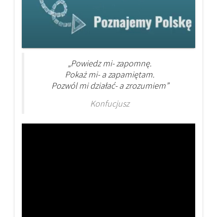
„Powiedz mi- zapomnę.
Pokaż mi- a zapamiętam.
Pozwól mi działać- a zrozumiem”
Konfucjusz