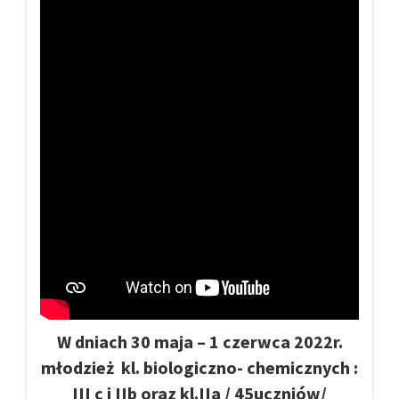
W dniach 30 maja – 1 czerwca 2022r.
młodzież kl. biologiczno- chemicznych :
III c i IIb oraz kl.IIa / 45uczniów/