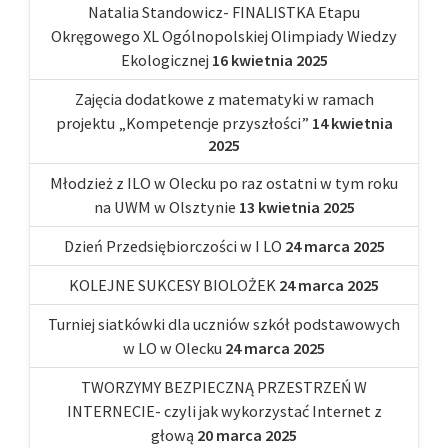
Natalia Standowicz- FINALISTKA Etapu
Okręgowego XL Ogólnopolskiej Olimpiady Wiedzy
Ekologicznej
16 kwietnia 2025
Zajęcia dodatkowe z matematyki w ramach
projektu „Kompetencje przyszłości”
14 kwietnia
2025
Młodzież z ILO w Olecku po raz ostatni w tym roku
na UWM w Olsztynie
13 kwietnia 2025
Dzień Przedsiębiorczości w I LO
24 marca 2025
KOLEJNE SUKCESY BIOLOŻEK
24 marca 2025
Turniej siatkówki dla uczniów szkół podstawowych
w LO w Olecku
24 marca 2025
TWORZYMY BEZPIECZNĄ PRZESTRZEŃ W
INTERNECIE- czyli jak wykorzystać Internet z
głową
20 marca 2025