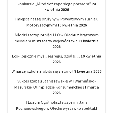
konkursie „Młodzież zapobiega pożarom”
24
kwietnia 2026
I miejsce naszej drużyny w Powiatowym Turnieju
Motoryzacyjnym!
15 kwietnia 2026
Młodzi szczypiorniści I LO w Olecku z brązowym
medalem mistrzostw województwa
13 kwietnia
2026
Eco- logicznie myśl, segreguj, działaj….
10 kwietnia
2026
W naszej szkole zrobiło się zielono!
8 kwietnia 2026
Sukces Izabeli Staniszewskiej w I Warmińsko-
Mazurskiej Olimpiadzie Konsumenckiej
31 marca
2026
I Liceum Ogólnokształcące im. Jana
Kochanowskiego w Olecku wystawiło spektakl