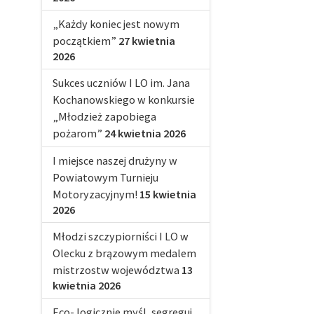
„Każdy koniec jest nowym
początkiem”
27 kwietnia
2026
Sukces uczniów I LO im. Jana
Kochanowskiego w konkursie
„Młodzież zapobiega
pożarom”
24 kwietnia 2026
I miejsce naszej drużyny w
Powiatowym Turnieju
Motoryzacyjnym!
15 kwietnia
2026
Młodzi szczypiorniści I LO w
Olecku z brązowym medalem
mistrzostw województwa
13
kwietnia 2026
Eco- logicznie myśl, segreguj,