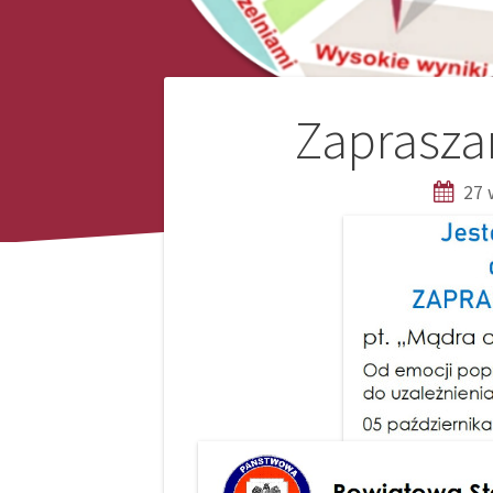
Nawigacja
Zaprasza
wpisu
27 