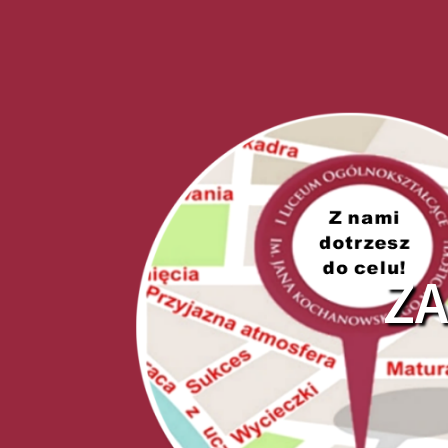
Skip
to
content
ZA