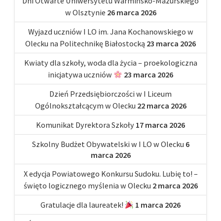
Dni Otwarte Uniwersytetu Warmińsko-Mazurskiego
w Olsztynie
26 marca 2026
Wyjazd uczniów I LO im. Jana Kochanowskiego w
Olecku na Politechnikę Białostocką
23 marca 2026
Kwiaty dla szkoły, woda dla życia – proekologiczna
inicjatywa uczniów
23 marca 2026
Dzień Przedsiębiorczości w I Liceum
Ogólnokształcącym w Olecku
22 marca 2026
Komunikat Dyrektora Szkoły
17 marca 2026
Szkolny Budżet Obywatelski w I LO w Olecku
6
marca 2026
X edycja Powiatowego Konkursu Sudoku. Lubię to! –
święto logicznego myślenia w Olecku
2 marca 2026
Gratulacje dla laureatek!
1 marca 2026