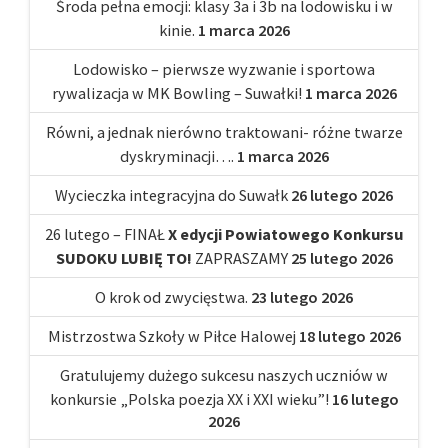
Środa pełna emocji: klasy 3a i 3b na lodowisku i w
kinie.
1 marca 2026
Lodowisko – pierwsze wyzwanie i sportowa
rywalizacja w MK Bowling – Suwałki!
1 marca 2026
Równi, a jednak nierówno traktowani- różne twarze
dyskryminacji….
1 marca 2026
Wycieczka integracyjna do Suwałk
26 lutego 2026
26 lutego – FINAŁ
X edycji Powiatowego Konkursu
SUDOKU LUBIĘ TO!
ZAPRASZAMY
25 lutego 2026
O krok od zwycięstwa.
23 lutego 2026
Mistrzostwa Szkoły w Piłce Halowej
18 lutego 2026
Gratulujemy dużego sukcesu naszych uczniów w
konkursie „Polska poezja XX i XXI wieku”!
16 lutego
2026