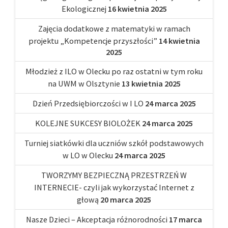
Ekologicznej
16 kwietnia 2025
Zajęcia dodatkowe z matematyki w ramach
projektu „Kompetencje przyszłości”
14 kwietnia
2025
Młodzież z ILO w Olecku po raz ostatni w tym roku
na UWM w Olsztynie
13 kwietnia 2025
Dzień Przedsiębiorczości w I LO
24 marca 2025
KOLEJNE SUKCESY BIOLOŻEK
24 marca 2025
Turniej siatkówki dla uczniów szkół podstawowych
w LO w Olecku
24 marca 2025
TWORZYMY BEZPIECZNĄ PRZESTRZEŃ W
INTERNECIE- czyli jak wykorzystać Internet z
głową
20 marca 2025
Nasze Dzieci – Akceptacja różnorodności
17 marca