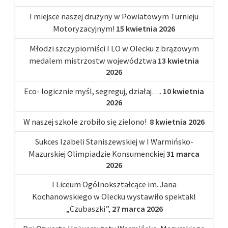
I miejsce naszej drużyny w Powiatowym Turnieju
Motoryzacyjnym!
15 kwietnia 2026
Młodzi szczypiorniści I LO w Olecku z brązowym
medalem mistrzostw województwa
13 kwietnia
2026
Eco- logicznie myśl, segreguj, działaj….
10 kwietnia
2026
W naszej szkole zrobiło się zielono!
8 kwietnia 2026
Sukces Izabeli Staniszewskiej w I Warmińsko-
Mazurskiej Olimpiadzie Konsumenckiej
31 marca
2026
I Liceum Ogólnokształcące im. Jana
Kochanowskiego w Olecku wystawiło spektakl
„Czubaszki”,
27 marca 2026