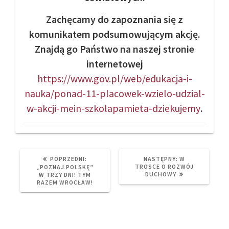
Zachęcamy do zapoznania się z
komunikatem podsumowującym akcję.
Znajdą go Państwo na naszej stronie
internetowej
https://www.gov.pl/web/edukacja-i-
nauka/ponad-11-placowek-wzielo-udzial-
w-akcji-mein-szkolapamieta-dziekujemy
.
PREVIOUS
NEXT
POPRZEDNI:
NASTĘPNY:
W
POST:
POST:
TROSCE O ROZWÓJ
„POZNAJ POLSKĘ”
DUCHOWY
W TRZY DNI! TYM
RAZEM WROCŁAW!