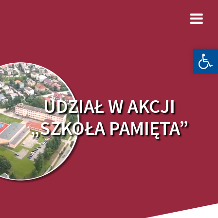
Skip
to
content
Otwórz 
UDZIAŁ W AKCJI
„SZKOŁA PAMIĘTA”