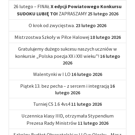
26 lutego – FINAŁ
X edycji Powiatowego Konkursu
SUDOKU LUBIĘ TO!
ZAPRASZAMY
25 lutego 2026
O krok od zwycięstwa.
23 lutego 2026
Mistrzostwa Szkoły w Piłce Halowej
18 lutego 2026
Gratulujemy dużego sukcesu naszych uczniów w
konkursie „Polska poezja XX i XXI wieku”!
16 lutego
2026
Walentynki w I LO
16 lutego 2026
Piątek 13. bez pecha – z sercem i integracją
16
lutego 2026
Turniej CS 1.6 4vs4
11 lutego 2026
Uczennica klasy IIID, otrzymała Stypendium
Prezesa Rady Ministrów
11 lutego 2026
Szkolny Budżet Obywatelski w I LO w Olecku – Masz