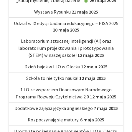
„Ładuj myślenie, zbieraj baterie”
26 maja 2025
Wystawa Rysunku
21 maja 2025
Udział w IX edycji badania edukacyjnego – PISA 2025
20 maja 2025
Laboratorium sztucznej inteligencji (AI) oraz
laboratorium projektowania i prototypowania
(STEM) w naszej szkole!
12 maja 2025
Dzień bajek w I LO w Olecku
12 maja 2025
Szkoła to nie tylko nauka!
12 maja 2025
1 LO ze wsparciem finansowym Narodowego
Programu Rozwoju Czytelnictwa 2.0
12 maja 2025
Dodatkowe zajęcia języka angielskiego
7 maja 2025
Rozpoczynają się matury.
6 maja 2025
Uroczyste pożegnanie Absolwentów I LO w Olecku.