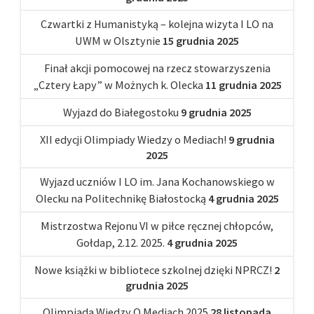
Czwartki z Humanistyką – kolejna wizyta I LO na
UWM w Olsztynie
15 grudnia 2025
Finał akcji pomocowej na rzecz stowarzyszenia
„Cztery Łapy” w Możnych k. Olecka
11 grudnia 2025
Wyjazd do Białegostoku
9 grudnia 2025
XII edycji Olimpiady Wiedzy o Mediach!
9 grudnia
2025
Wyjazd uczniów I LO im. Jana Kochanowskiego w
Olecku na Politechnikę Białostocką
4 grudnia 2025
Mistrzostwa Rejonu VI w piłce ręcznej chłopców,
Gołdap, 2.12. 2025.
4 grudnia 2025
Nowe książki w bibliotece szkolnej dzięki NPRCZ!
2
grudnia 2025
Olimpiada Wiedzy O Mediach 2025
28 listopada