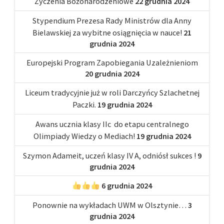
Życzenia Bożonarodzeniowe
22 grudnia 2024
Stypendium Prezesa Rady Ministrów dla Anny
Bielawskiej za wybitne osiągnięcia w nauce!
21
grudnia 2024
Europejski Program Zapobiegania Uzależnieniom
20 grudnia 2024
Liceum tradycyjnie już w roli Darczyńcy Szlachetnej
Paczki.
19 grudnia 2024
Awans ucznia klasy IIc do etapu centralnego
Olimpiady Wiedzy o Mediach!
19 grudnia 2024
Szymon Adameit, uczeń klasy IV A, odniósł sukces !
9
grudnia 2024
6 grudnia 2024
Ponownie na wykładach UWM w Olsztynie…
3
grudnia 2024