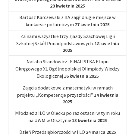
28 kwietnia 2025
Bartosz Karczewski z IIA zajął drugie miejsce w
konkursie pożarniczym
27 kwietnia 2025
Za nami wszystkie trzy zjazdy Szachowej Ligii
Szkolnej Szkół Ponadpodstawowych.
18 kwietnia
2025
Natalia Standowicz- FINALISTKA Etapu
Okręgowego XL Ogólnopolskiej Olimpiady Wiedzy
Ekologicznej
16 kwietnia 2025
Zajęcia dodatkowe z matematyki w ramach
projektu „Kompetencje przyszłości”
14 kwietnia
2025
Młodzież z ILO w Olecku po raz ostatni w tym roku
na UWM w Olsztynie
13 kwietnia 2025
Dzień Przedsiębiorczości w I LO
24 marca 2025