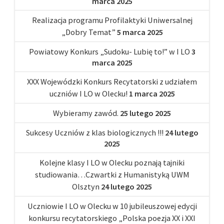
marca 2025
Realizacja programu Profilaktyki Uniwersalnej
„Dobry Temat”
5 marca 2025
Powiatowy Konkurs „Sudoku- Lubię to!” w I LO
3
marca 2025
XXX Wojewódzki Konkurs Recytatorski z udziałem
uczniów I LO w Olecku!
1 marca 2025
Wybieramy zawód.
25 lutego 2025
Sukcesy Uczniów z klas biologicznych !!!
24 lutego
2025
Kolejne klasy I LO w Olecku poznają tajniki
studiowania…Czwartki z Humanistyką UWM
Olsztyn
24 lutego 2025
Uczniowie I LO w Olecku w 10 jubileuszowej edycji
konkursu recytatorskiego „Polska poezja XX i XXI