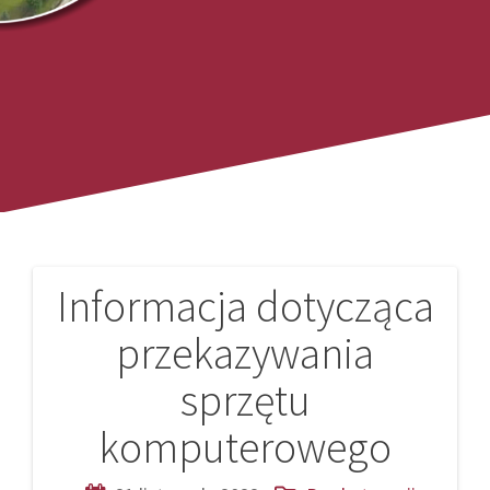
Informacja dotycząca
Nawigacja
przekazywania
wpisu
sprzętu
komputerowego