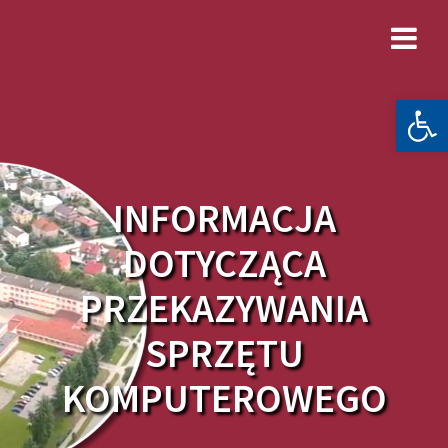
Skip
to
content
Otwórz 
INFORMACJA
DOTYCZĄCA
PRZEKAZYWANIA
SPRZĘTU
KOMPUTEROWEGO