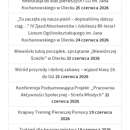
Rekrutacja do klas pierwszych I LO im. Jana
Kochanowskiego w Olecku
25 czerwca 2026
„Tu zaczęła się nasza pieśń – dopisaliśmy dalszy
ciąg…” IV Zjazd Absolwentów i Jubileusz 80-lecia I
Liceum Ogólnokształcącego im. Jana
Kochanowskiego w Olecku
24 czerwca 2026
Wiewiórki lubią porządek.. sprzątanie „Wiewiórczej
Ścieżki” w Olecku
23 czerwca 2026
Wśród przyrody i dobrej zabawy – wyjazd klasy 1b
do Giż
23 czerwca 2026
Konferencja Podsumowująca Projekt: „Pracownia
Aktywności Społecznej – Strefa Młodych”
21
czerwca 2026
Krajowy Trening Pierwszej Pomocy
19 czerwca
2026
Tydzień dla bezpieczeństwa
18 czerwca 2026