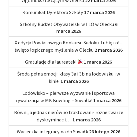
Ogólnokształcącym w Olecku
22 marca 2026
Komunikat Dyrektora Szkoły
17 marca 2026
Szkolny Budżet Obywatelski w I LO w Olecku
6
marca 2026
X edycja Powiatowego Konkursu Sudoku. Lubię to! –
święto logicznego myślenia w Olecku
2 marca 2026
Gratulacje dla laureatek!
1 marca 2026
Środa pełna emocji: klasy 3a i 3b na lodowisku i w
kinie.
1 marca 2026
Lodowisko – pierwsze wyzwanie i sportowa
rywalizacja w MK Bowling – Suwałki!
1 marca 2026
Równi, a jednak nierówno traktowani- różne twarze
dyskryminacji….
1 marca 2026
Wycieczka integracyjna do Suwałk
26 lutego 2026