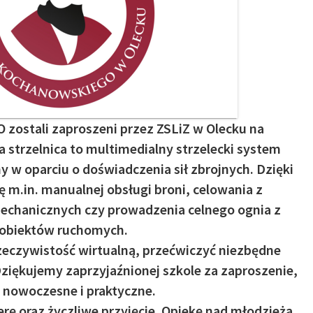
LO zostali zaproszeni przez ZSLiZ w Olecku na
na strzelnica to multimedialny strzelecki system
w oparciu o doświadczenia sił zbrojnych. Dzięki
ę m.in. manualnej obsługi broni, celowania z
chanicznych czy prowadzenia celnego ognia z
o obiektów ruchomych.
zeczywistość wirtualną, przećwiczyć niezbędne
 Dziękujemy zaprzyjaźnionej szkole za zaproszenie,
 nowoczesne i praktyczne.
rę oraz życzliwe przyjęcie. Opiekę nad młodzieżą