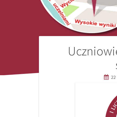
Nawigacja
Uczniowie
wpisu
22