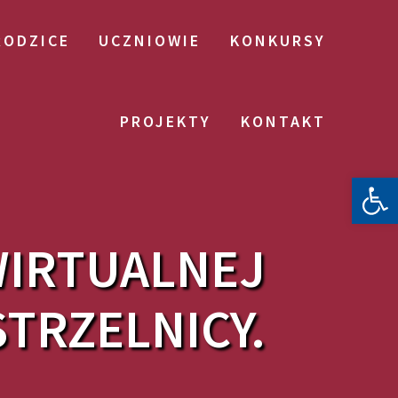
RODZICE
UCZNIOWIE
KONKURSY
PROJEKTY
KONTAKT
Otwórz 
WIRTUALNEJ
STRZELNICY.