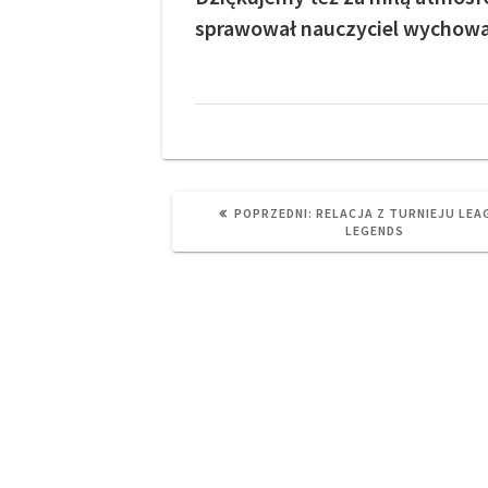
sprawował nauczyciel wychowan
PREVIOUS
POPRZEDNI:
RELACJA Z TURNIEJU LEA
POST:
LEGENDS