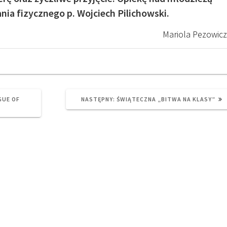
ia fizycznego p. Wojciech Pilichowski.
Mariola Pezowicz
NEXT
GUE OF
NASTĘPNY:
ŚWIĄTECZNA „BITWA NA KLASY”
POST: