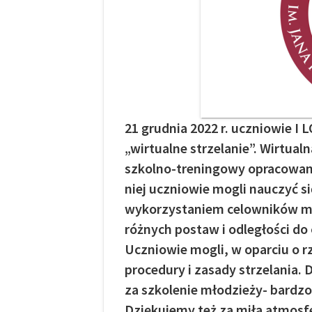
21 grudnia 2022 r. uczniowie I 
„wirtualne strzelanie”. Wirtual
szkolno-treningowy opracowany 
niej uczniowie mogli nauczyć si
wykorzystaniem celowników me
różnych postaw i odległości d
Uczniowie mogli, w oparciu o r
procedury i zasady strzelania.
za szkolenie młodzieży- bardzo
Dziękujemy też za miłą atmosfe