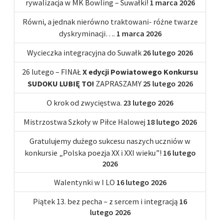
rywalizacja w MK Bowling – Suwałki!
1 marca 2026
Równi, a jednak nierówno traktowani- różne twarze
dyskryminacji….
1 marca 2026
Wycieczka integracyjna do Suwałk
26 lutego 2026
26 lutego – FINAŁ
X edycji Powiatowego Konkursu
SUDOKU LUBIĘ TO!
ZAPRASZAMY
25 lutego 2026
O krok od zwycięstwa.
23 lutego 2026
Mistrzostwa Szkoły w Piłce Halowej
18 lutego 2026
Gratulujemy dużego sukcesu naszych uczniów w
konkursie „Polska poezja XX i XXI wieku”!
16 lutego
2026
Walentynki w I LO
16 lutego 2026
Piątek 13. bez pecha – z sercem i integracją
16
lutego 2026