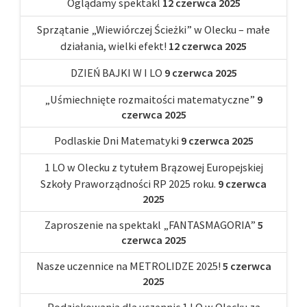
Oglądamy spektakl
12 czerwca 2025
Sprzątanie „Wiewiórczej Ścieżki” w Olecku – małe
działania, wielki efekt!
12 czerwca 2025
DZIEŃ BAJKI W I LO
9 czerwca 2025
„Uśmiechnięte rozmaitości matematyczne”
9
czerwca 2025
Podlaskie Dni Matematyki
9 czerwca 2025
1 LO w Olecku z tytułem Brązowej Europejskiej
Szkoły Praworządności RP 2025 roku.
9 czerwca
2025
Zaproszenie na spektakl „FANTASMAGORIA”
5
czerwca 2025
Nasze uczennice na METROLIDZE 2025!
5 czerwca
2025
Podziękowania dla uczennic 1 LO w Olecku za