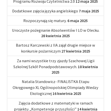
Programu Rozwoju Czytelnictwa 2.0
12 maja 2025
Dodatkowe zajęcia języka angielskiego
7 maja 2025
Rozpoczynają się matury.
6 maja 2025
Uroczyste pożegnanie Absolwentów I LO w Olecku.
28 kwietnia 2025
Bartosz Karczewski z IIA zajął drugie miejsce w
konkursie pożarniczym
27 kwietnia 2025
Za nami wszystkie trzy zjazdy Szachowej Ligii
Szkolnej Szkół Ponadpodstawowych.
18 kwietnia
2025
Natalia Standowicz- FINALISTKA Etapu
Okręgowego XL Ogólnopolskiej Olimpiady Wiedzy
Ekologicznej
16 kwietnia 2025
Zajęcia dodatkowe z matematyki w ramach
projektu „Kompetencje przyszłości”
14 kwietnia