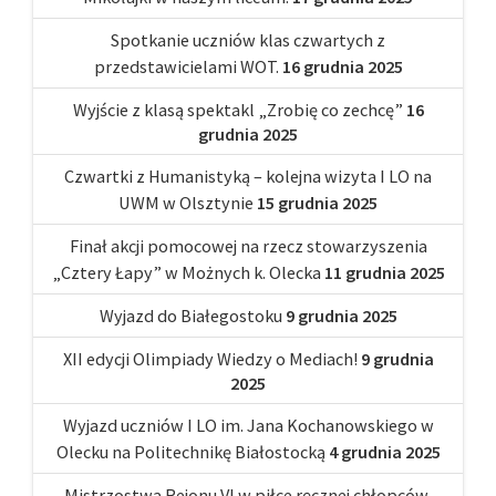
Spotkanie uczniów klas czwartych z
przedstawicielami WOT.
16 grudnia 2025
Wyjście z klasą spektakl „Zrobię co zechcę”
16
grudnia 2025
Czwartki z Humanistyką – kolejna wizyta I LO na
UWM w Olsztynie
15 grudnia 2025
Finał akcji pomocowej na rzecz stowarzyszenia
„Cztery Łapy” w Możnych k. Olecka
11 grudnia 2025
Wyjazd do Białegostoku
9 grudnia 2025
XII edycji Olimpiady Wiedzy o Mediach!
9 grudnia
2025
Wyjazd uczniów I LO im. Jana Kochanowskiego w
Olecku na Politechnikę Białostocką
4 grudnia 2025
Mistrzostwa Rejonu VI w piłce ręcznej chłopców,