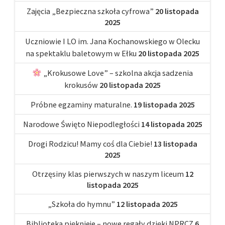
Zajęcia „Bezpieczna szkoła cyfrowa”
20 listopada
2025
Uczniowie I LO im. Jana Kochanowskiego w Olecku
na spektaklu baletowym w Ełku
20 listopada 2025
„Krokusowe Love” – szkolna akcja sadzenia
krokusów
20 listopada 2025
Próbne egzaminy maturalne.
19 listopada 2025
Narodowe Święto Niepodległości
14 listopada 2025
Drogi Rodzicu! Mamy coś dla Ciebie!
13 listopada
2025
Otrzęsiny klas pierwszych w naszym liceum
12
listopada 2025
„Szkoła do hymnu”
12 listopada 2025
Biblioteka pięknieje – nowe regały dzięki NPRCZ
6