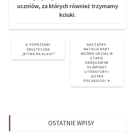
uczniów, za których również trzymamy
kciuki.
PREVIOUS
NEXT
POPRZEDNI:
NASTĘPNY:
POST:
POST:
NATALIA RANT
ŚWIĄTECZNA
WEŹMIE UDZIAŁ W
„BITWA NA KLASY”
ETAPIE
OKRĘGOWYM
OLIMPIADY
LITERATURY I
JĘZYKA
POLSKIEGO!
OSTATNIE WPISY