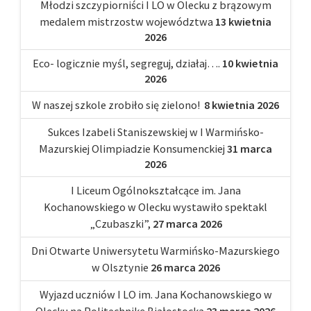
Młodzi szczypiorniści I LO w Olecku z brązowym
medalem mistrzostw województwa
13 kwietnia
2026
Eco- logicznie myśl, segreguj, działaj….
10 kwietnia
2026
W naszej szkole zrobiło się zielono!
8 kwietnia 2026
Sukces Izabeli Staniszewskiej w I Warmińsko-
Mazurskiej Olimpiadzie Konsumenckiej
31 marca
2026
I Liceum Ogólnokształcące im. Jana
Kochanowskiego w Olecku wystawiło spektakl
„Czubaszki”,
27 marca 2026
Dni Otwarte Uniwersytetu Warmińsko-Mazurskiego
w Olsztynie
26 marca 2026
Wyjazd uczniów I LO im. Jana Kochanowskiego w
Olecku na Politechnikę Białostocką
23 marca 2026