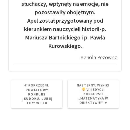
słuchaczy, wpłynęły na emocje, nie
pozostawiły obojętnym.
Apel został przygotowany pod
kierunkiem nauczycieli historii-p.
Mariusza Bartnickiego i p. Pawła
Kurowskiego.
Mariola Pezowicz
PREVIOUS
NEXT
POPRZEDNI:
NASTĘPNY:
WYNIKI
POST:
POST:
VIII EDYCJI
POWIATOWY
KONKURSU
KONKURS
„MATEMATYKA W
„SUDOKU. LUBIĘ
OBIEKTYWIE”
TO!” W I LO