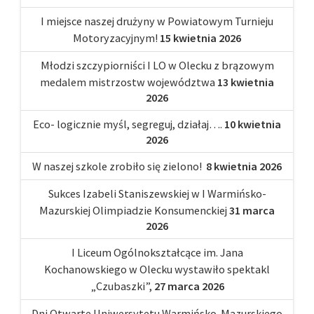
I miejsce naszej drużyny w Powiatowym Turnieju
Motoryzacyjnym!
15 kwietnia 2026
Młodzi szczypiorniści I LO w Olecku z brązowym
medalem mistrzostw województwa
13 kwietnia
2026
Eco- logicznie myśl, segreguj, działaj….
10 kwietnia
2026
W naszej szkole zrobiło się zielono!
8 kwietnia 2026
Sukces Izabeli Staniszewskiej w I Warmińsko-
Mazurskiej Olimpiadzie Konsumenckiej
31 marca
2026
I Liceum Ogólnokształcące im. Jana
Kochanowskiego w Olecku wystawiło spektakl
„Czubaszki”,
27 marca 2026
Dni Otwarte Uniwersytetu Warmińsko-Mazurskiego