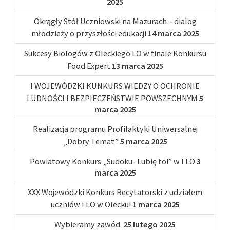
2025
Okrągły Stół Uczniowski na Mazurach – dialog
młodzieży o przyszłości edukacji
14 marca 2025
Sukcesy Biologów z Oleckiego LO w finale Konkursu
Food Expert
13 marca 2025
I WOJEWÓDZKI KUNKURS WIEDZY O OCHRONIE
LUDNOŚCI I BEZPIECZEŃSTWIE POWSZECHNYM
5
marca 2025
Realizacja programu Profilaktyki Uniwersalnej
„Dobry Temat”
5 marca 2025
Powiatowy Konkurs „Sudoku- Lubię to!” w I LO
3
marca 2025
XXX Wojewódzki Konkurs Recytatorski z udziałem
uczniów I LO w Olecku!
1 marca 2025
Wybieramy zawód.
25 lutego 2025