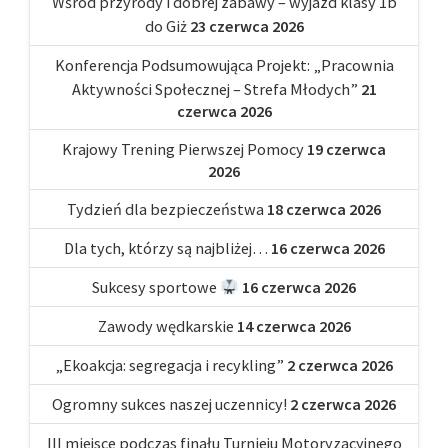
Wśród przyrody i dobrej zabawy – wyjazd klasy 1b
do Giż
23 czerwca 2026
Konferencja Podsumowująca Projekt: „Pracownia
Aktywności Społecznej – Strefa Młodych”
21
czerwca 2026
Krajowy Trening Pierwszej Pomocy
19 czerwca
2026
Tydzień dla bezpieczeństwa
18 czerwca 2026
Dla tych, którzy są najbliżej…
16 czerwca 2026
Sukcesy sportowe
16 czerwca 2026
Zawody wędkarskie
14 czerwca 2026
„Ekoakcja: segregacja i recykling”
2 czerwca 2026
Ogromny sukces naszej uczennicy!
2 czerwca 2026
III miejsce podczas finału Turnieju Motoryzacyjnego