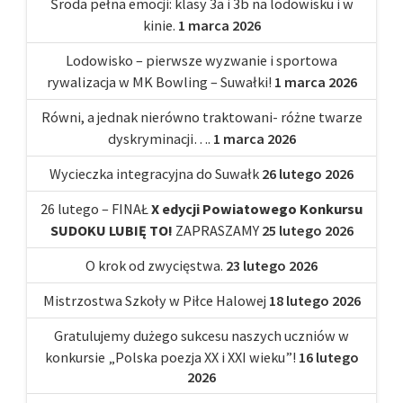
Środa pełna emocji: klasy 3a i 3b na lodowisku i w
kinie.
1 marca 2026
Lodowisko – pierwsze wyzwanie i sportowa
rywalizacja w MK Bowling – Suwałki!
1 marca 2026
Równi, a jednak nierówno traktowani- różne twarze
dyskryminacji….
1 marca 2026
Wycieczka integracyjna do Suwałk
26 lutego 2026
26 lutego – FINAŁ
X edycji Powiatowego Konkursu
SUDOKU LUBIĘ TO!
ZAPRASZAMY
25 lutego 2026
O krok od zwycięstwa.
23 lutego 2026
Mistrzostwa Szkoły w Piłce Halowej
18 lutego 2026
Gratulujemy dużego sukcesu naszych uczniów w
konkursie „Polska poezja XX i XXI wieku”!
16 lutego
2026