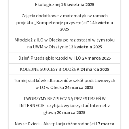
Ekologicznej
16 kwietnia 2025
Zajęcia dodatkowe z matematyki w ramach
projektu „Kompetencje przyszłości”
14 kwietnia
2025
Młodzież z ILO w Olecku po raz ostatni w tym roku
na UWM w Olsztynie
13 kwietnia 2025
Dzień Przedsiębiorczości w I LO
24 marca 2025
KOLEJNE SUKCESY BIOLOŻEK
24 marca 2025
Turniej siatkówki dla uczniów szkół podstawowych
w LO w Olecku
24 marca 2025
TWORZYMY BEZPIECZNĄ PRZESTRZEŃ W
INTERNECIE- czyli jak wykorzystać Internet z
głową
20 marca 2025
Nasze Dzieci – Akceptacja różnorodności
17 marca