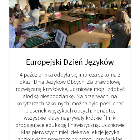
Europejski Dzień Języków
4 października odbyła się impreza szkolna z
okazji Dnia Języków Obcych. Za prawidłową
rozwiązaną krzyżówkę, uczniowie mogli zdobyć
słodką niespodziankę. Na przerwach, na
korytarzach szkolnych, można było posłuchać
piosenek w językach obcych. Ponadto,
wszystkie klasy nagrywały krótkie filmiki
propagujące edukację lingwistyczną. Uczniowie
klas pierwszych mieli ciekawe lekcje języka
angielskiego prowadzone przez uczniów klas