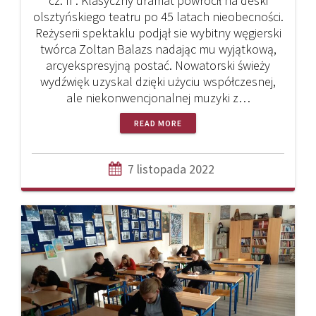
cz. II”. Klasyczny dramat powrócił na deski
olsztyńskiego teatru po 45 latach nieobecności.
Reżyserii spektaklu podjął sie wybitny węgierski
twórca Zoltan Balazs nadając mu wyjątkową,
arcyekspresyjną postać. Nowatorski świeży
wydźwięk uzyskal dzięki użyciu współczesnej,
ale niekonwencjonalnej muzyki z…
READ MORE
7 listopada 2022