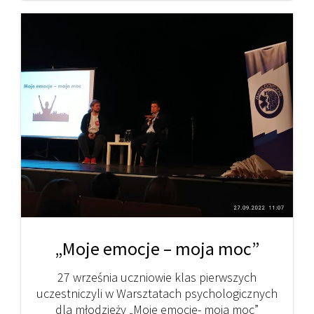
„Moje emocje – moja moc”
27 września uczniowie klas pierwszych
uczestniczyli w Warsztatach psychologicznych
dla młodzieży „Moje emocje- moja moc”