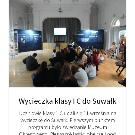
Wycieczka klasy I C do Suwałk
Uczniowie klasy 1 C udali się 11 września na
wycieczkę do Suwałk. Pierwszym punktem
programu było zwiedzanie Muzeum
Okręgowego. Pierwszoklasiści obejrzeli pod