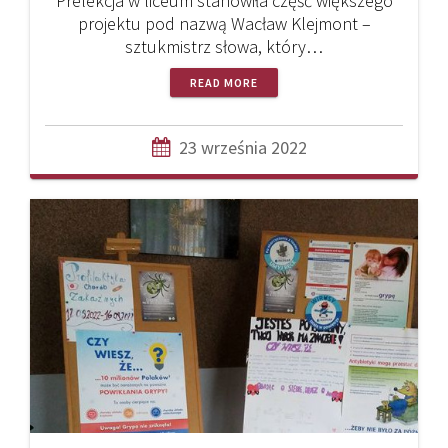
Prelekcja w liceum stanowiła część większego
projektu pod nazwą Wacław Klejmont –
sztukmistrz słowa, który…
READ MORE
23 września 2022