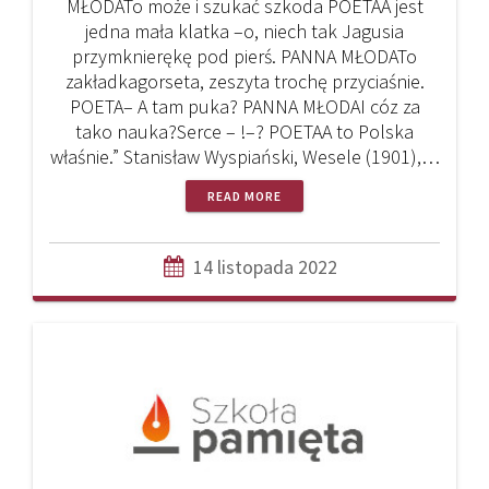
MŁODATo może i szukać szkoda POETAA jest
jedna mała klatka –o, niech tak Jagusia
przymknierękę pod pierś. PANNA MŁODATo
zakładkagorseta, zeszyta trochę przyciaśnie.
POETA– A tam puka? PANNA MŁODAI cóz za
tako nauka?Serce – !–? POETAA to Polska
właśnie.” Stanisław Wyspiański, Wesele (1901),…
READ MORE
14 listopada 2022