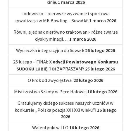
kinie.
1 marca 2026
Lodowisko – pierwsze wyzwanie i sportowa
rywalizacja w MK Bowling – Suwałki!
1 marca 2026
Równi, a jednak nierówno traktowani- różne twarze
dyskryminacji….
1 marca 2026
Wycieczka integracyjna do Suwałk
26 lutego 2026
26 lutego – FINAŁ
X edycji Powiatowego Konkursu
SUDOKU LUBIĘ TO!
ZAPRASZAMY
25 lutego 2026
O krok od zwycięstwa.
23 lutego 2026
Mistrzostwa Szkoły w Piłce Halowej
18 lutego 2026
Gratulujemy dużego sukcesu naszych uczniów w
konkursie „Polska poezja XX i XXI wieku”!
16 lutego
2026
Walentynki w I LO
16 lutego 2026