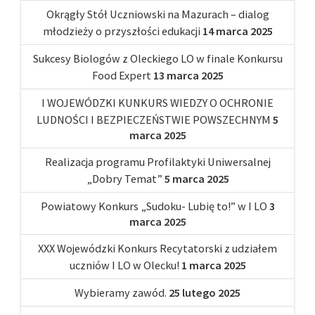
Okrągły Stół Uczniowski na Mazurach – dialog
młodzieży o przyszłości edukacji
14 marca 2025
Sukcesy Biologów z Oleckiego LO w finale Konkursu
Food Expert
13 marca 2025
I WOJEWÓDZKI KUNKURS WIEDZY O OCHRONIE
LUDNOŚCI I BEZPIECZEŃSTWIE POWSZECHNYM
5
marca 2025
Realizacja programu Profilaktyki Uniwersalnej
„Dobry Temat”
5 marca 2025
Powiatowy Konkurs „Sudoku- Lubię to!” w I LO
3
marca 2025
XXX Wojewódzki Konkurs Recytatorski z udziałem
uczniów I LO w Olecku!
1 marca 2025
Wybieramy zawód.
25 lutego 2025