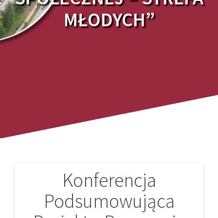
MŁODYCH”
Konferencja
Nawigacja
Podsumowująca
wpisu