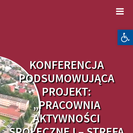
Skip
to
content
Otwórz 
KONFERENCJA
PODSUMOWUJĄCA
PROJEKT:
„PRACOWNIA
AKTYWNOŚCI
SPOŁECZNEJ – STREFA