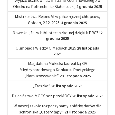
Wyjazd uczniów I LO im. Jana Kochanowskiego w
Olecku na Politechnikę Białostocką
4 grudnia 2025
Mistrzostwa Rejonu VI w piłce ręcznej chłopców,
Gołdap, 2.12. 2025.
4 grudnia 2025
Nowe książki w bibliotece szkolnej dzięki NPRCZ!
2
grudnia 2025
Olimpiada Wiedzy O Mediach 2025
28 listopada
2025
Magdalena Mokicka laureatką XIV
Międzynarodowego Konkursu Poetyckiego
„Namuzowywanie”
28 listopada 2025
„Fraszka”
26 listopada 2025
Dzieciństwo MOCY bez przeMOCY
26 listopada 2025
W naszej szkole rozpoczynamy zbiórkę darów dla
schroniska „Cztery łapy”
21 listopada 2025