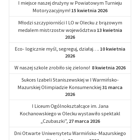
I miejsce naszej drużyny w Powiatowym Turnieju
Motoryzacyjnym!
15 kwietnia 2026
Młodzi szczypiorniści I LO w Olecku z brązowym
medalem mistrzostw województwa
13 kwietnia
2026
Eco- logicznie myśl, segreguj, działaj….
10 kwietnia
2026
W naszej szkole zrobiło się zielono!
8 kwietnia 2026
Sukces Izabeli Staniszewskiej w I Warmińsko-
Mazurskiej Olimpiadzie Konsumenckiej
31 marca
2026
I Liceum Ogólnokształcące im. Jana
Kochanowskiego w Olecku wystawiło spektakl
„Czubaszki”,
27 marca 2026
Dni Otwarte Uniwersytetu Warmińsko-Mazurskiego