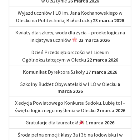
w Olsztynie
26 marca 2026
Wyjazd uczniów I LO im. Jana Kochanowskiego w
Olecku na Politechnikę Białostocką
23 marca 2026
Kwiaty dla szkoły, woda dla życia – proekologiczna
inicjatywa uczniów
23 marca 2026
Dzień Przedsiębiorczości w I Liceum
Ogólnokształcącym w Olecku
22 marca 2026
Komunikat Dyrektora Szkoły
17 marca 2026
Szkolny Budżet Obywatelski w I LO w Olecku
6
marca 2026
X edycja Powiatowego Konkursu Sudoku. Lubię to! –
święto logicznego myślenia w Olecku
2 marca 2026
Gratulacje dla laureatek!
1 marca 2026
Środa pełna emocji: klasy 3a i 3b na lodowisku i w