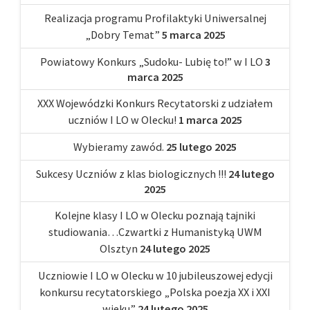
Realizacja programu Profilaktyki Uniwersalnej
„Dobry Temat”
5 marca 2025
Powiatowy Konkurs „Sudoku- Lubię to!” w I LO
3
marca 2025
XXX Wojewódzki Konkurs Recytatorski z udziałem
uczniów I LO w Olecku!
1 marca 2025
Wybieramy zawód.
25 lutego 2025
Sukcesy Uczniów z klas biologicznych !!!
24 lutego
2025
Kolejne klasy I LO w Olecku poznają tajniki
studiowania…Czwartki z Humanistyką UWM
Olsztyn
24 lutego 2025
Uczniowie I LO w Olecku w 10 jubileuszowej edycji
konkursu recytatorskiego „Polska poezja XX i XXI
wieku”
24 lutego 2025