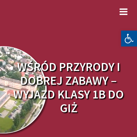
Skip
to
content
Otwórz 
WŚRÓD PRZYRODY I
DOBREJ ZABAWY –
WYJAZD KLASY 1B DO
GIŻ