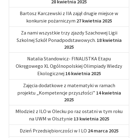
28 kwietnia 2025
Bartosz Karczewski z IIA zajął drugie miejsce w
konkursie pożarniczym
27 kwietnia 2025
Za nami wszystkie trzy zjazdy Szachowej Ligii
Szkolnej Szkół Ponadpodstawowych.
18 kwietnia
2025
Natalia Standowicz- FINALISTKA Etapu
Okręgowego XL Ogólnopolskiej Olimpiady Wiedzy
Ekologicznej
16 kwietnia 2025
Zajęcia dodatkowe z matematyki w ramach
projektu „Kompetencje przyszłości”
14 kwietnia
2025
Młodzież z ILO w Olecku po raz ostatni w tym roku
na UWM w Olsztynie
13 kwietnia 2025
Dzień Przedsiębiorczości w I LO
24 marca 2025