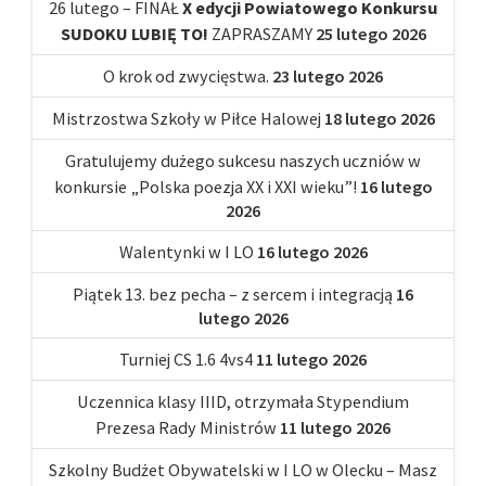
26 lutego – FINAŁ
X edycji Powiatowego Konkursu
SUDOKU LUBIĘ TO!
ZAPRASZAMY
25 lutego 2026
O krok od zwycięstwa.
23 lutego 2026
Mistrzostwa Szkoły w Piłce Halowej
18 lutego 2026
Gratulujemy dużego sukcesu naszych uczniów w
konkursie „Polska poezja XX i XXI wieku”!
16 lutego
2026
Walentynki w I LO
16 lutego 2026
Piątek 13. bez pecha – z sercem i integracją
16
lutego 2026
Turniej CS 1.6 4vs4
11 lutego 2026
Uczennica klasy IIID, otrzymała Stypendium
Prezesa Rady Ministrów
11 lutego 2026
Szkolny Budżet Obywatelski w I LO w Olecku – Masz