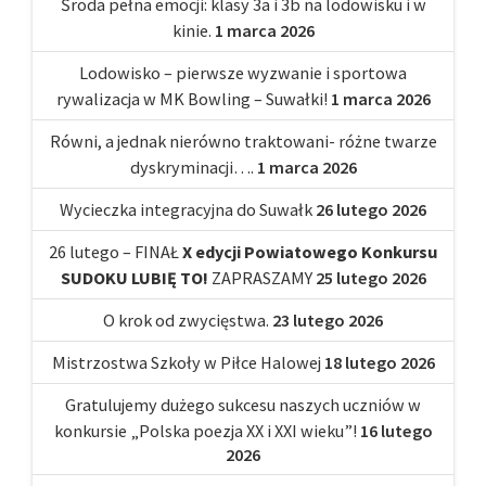
Środa pełna emocji: klasy 3a i 3b na lodowisku i w
kinie.
1 marca 2026
Lodowisko – pierwsze wyzwanie i sportowa
rywalizacja w MK Bowling – Suwałki!
1 marca 2026
Równi, a jednak nierówno traktowani- różne twarze
dyskryminacji….
1 marca 2026
Wycieczka integracyjna do Suwałk
26 lutego 2026
26 lutego – FINAŁ
X edycji Powiatowego Konkursu
SUDOKU LUBIĘ TO!
ZAPRASZAMY
25 lutego 2026
O krok od zwycięstwa.
23 lutego 2026
Mistrzostwa Szkoły w Piłce Halowej
18 lutego 2026
Gratulujemy dużego sukcesu naszych uczniów w
konkursie „Polska poezja XX i XXI wieku”!
16 lutego
2026