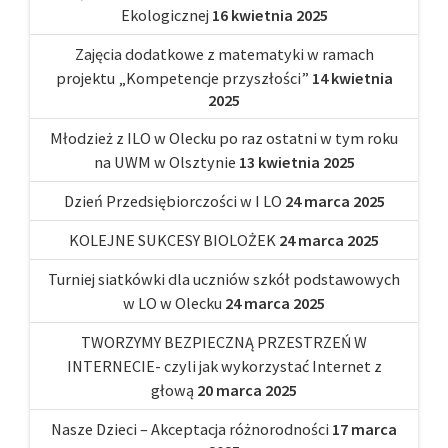
Ekologicznej
16 kwietnia 2025
Zajęcia dodatkowe z matematyki w ramach
projektu „Kompetencje przyszłości”
14 kwietnia
2025
Młodzież z ILO w Olecku po raz ostatni w tym roku
na UWM w Olsztynie
13 kwietnia 2025
Dzień Przedsiębiorczości w I LO
24 marca 2025
KOLEJNE SUKCESY BIOLOŻEK
24 marca 2025
Turniej siatkówki dla uczniów szkół podstawowych
w LO w Olecku
24 marca 2025
TWORZYMY BEZPIECZNĄ PRZESTRZEŃ W
INTERNECIE- czyli jak wykorzystać Internet z
głową
20 marca 2025
Nasze Dzieci – Akceptacja różnorodności
17 marca