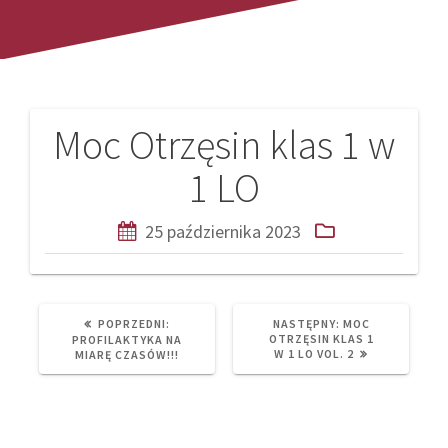
Moc Otrzęsin klas 1 w
Nawigacja
1 LO
wpisu
25 października 2023
PREVIOUS
NEXT
POPRZEDNI:
NASTĘPNY:
MOC
POST:
POST:
OTRZĘSIN KLAS 1
PROFILAKTYKA NA
W 1 LO VOL. 2
MIARĘ CZASÓW!!!