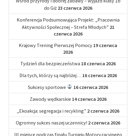
Wśród przyrody i dobrej zabawy – wyjazd klasy 1b
do Giż
23 czerwca 2026
Konferencja Podsumowująca Projekt: „Pracownia
Aktywności Społecznej – Strefa Młodych”
21
czerwca 2026
Krajowy Trening Pierwszej Pomocy
19 czerwca
2026
Tydzień dla bezpieczeństwa
18 czerwca 2026
Dla tych, którzy są najbliżej…
16 czerwca 2026
Sukcesy sportowe
16 czerwca 2026
Zawody wędkarskie
14 czerwca 2026
„Ekoakcja: segregacja i recykling”
2 czerwca 2026
Ogromny sukces naszej uczennicy!
2 czerwca 2026
III miejsce podczas finału Turnieju Motoryzacyjnego