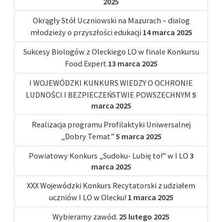
2025
Okrągły Stół Uczniowski na Mazurach – dialog
młodzieży o przyszłości edukacji
14 marca 2025
Sukcesy Biologów z Oleckiego LO w finale Konkursu
Food Expert
13 marca 2025
I WOJEWÓDZKI KUNKURS WIEDZY O OCHRONIE
LUDNOŚCI I BEZPIECZEŃSTWIE POWSZECHNYM
5
marca 2025
Realizacja programu Profilaktyki Uniwersalnej
„Dobry Temat”
5 marca 2025
Powiatowy Konkurs „Sudoku- Lubię to!” w I LO
3
marca 2025
XXX Wojewódzki Konkurs Recytatorski z udziałem
uczniów I LO w Olecku!
1 marca 2025
Wybieramy zawód.
25 lutego 2025