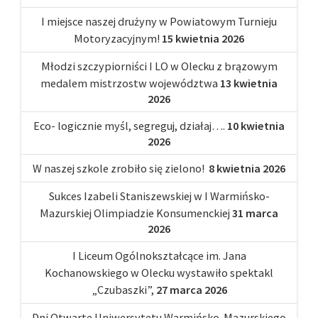
I miejsce naszej drużyny w Powiatowym Turnieju
Motoryzacyjnym!
15 kwietnia 2026
Młodzi szczypiorniści I LO w Olecku z brązowym
medalem mistrzostw województwa
13 kwietnia
2026
Eco- logicznie myśl, segreguj, działaj….
10 kwietnia
2026
W naszej szkole zrobiło się zielono!
8 kwietnia 2026
Sukces Izabeli Staniszewskiej w I Warmińsko-
Mazurskiej Olimpiadzie Konsumenckiej
31 marca
2026
I Liceum Ogólnokształcące im. Jana
Kochanowskiego w Olecku wystawiło spektakl
„Czubaszki”,
27 marca 2026
Dni Otwarte Uniwersytetu Warmińsko-Mazurskiego