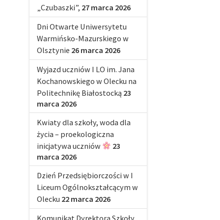
„Czubaszki”,
27 marca 2026
Dni Otwarte Uniwersytetu
Warmińsko-Mazurskiego w
Olsztynie
26 marca 2026
Wyjazd uczniów I LO im. Jana
Kochanowskiego w Olecku na
Politechnikę Białostocką
23
marca 2026
Kwiaty dla szkoły, woda dla
życia – proekologiczna
inicjatywa uczniów
23
marca 2026
Dzień Przedsiębiorczości w I
Liceum Ogólnokształcącym w
Olecku
22 marca 2026
Komunikat Dyrektora Szkoły