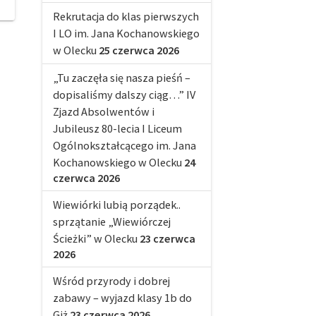
Rekrutacja do klas pierwszych
I LO im. Jana Kochanowskiego
w Olecku
25 czerwca 2026
„Tu zaczęła się nasza pieśń –
dopisaliśmy dalszy ciąg…” IV
Zjazd Absolwentów i
Jubileusz 80-lecia I Liceum
Ogólnokształcącego im. Jana
Kochanowskiego w Olecku
24
czerwca 2026
Wiewiórki lubią porządek..
sprzątanie „Wiewiórczej
Ścieżki” w Olecku
23 czerwca
2026
Wśród przyrody i dobrej
zabawy – wyjazd klasy 1b do
Giż
23 czerwca 2026