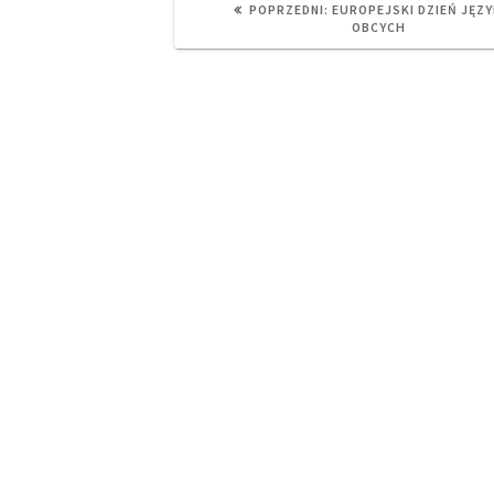
PREVIOUS
POPRZEDNI:
EUROPEJSKI DZIEŃ JĘZ
POST:
OBCYCH