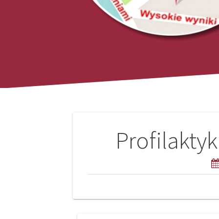
Nawigacja
Profilakty
wpisu