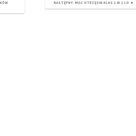
NEXT
YKÓW
NASTĘPNY:
MOC OTRZĘSIN KLAS 1 W 1 LO
POST: