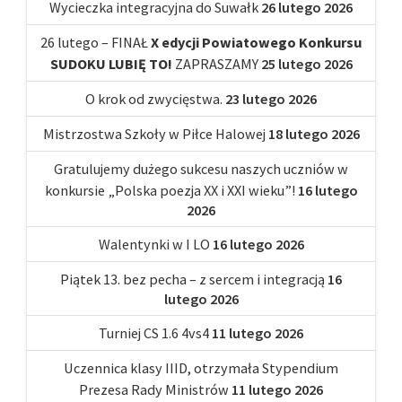
Wycieczka integracyjna do Suwałk
26 lutego 2026
26 lutego – FINAŁ
X edycji Powiatowego Konkursu
SUDOKU LUBIĘ TO!
ZAPRASZAMY
25 lutego 2026
O krok od zwycięstwa.
23 lutego 2026
Mistrzostwa Szkoły w Piłce Halowej
18 lutego 2026
Gratulujemy dużego sukcesu naszych uczniów w
konkursie „Polska poezja XX i XXI wieku”!
16 lutego
2026
Walentynki w I LO
16 lutego 2026
Piątek 13. bez pecha – z sercem i integracją
16
lutego 2026
Turniej CS 1.6 4vs4
11 lutego 2026
Uczennica klasy IIID, otrzymała Stypendium
Prezesa Rady Ministrów
11 lutego 2026