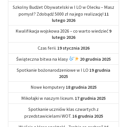
Szkolny Budżet Obywatelski w I LO w Olecku – Masz
pomysł? Zdobądź 5000 zł na jego realizację!
11
lutego 2026
Kwalifikacja wojskowa 2026 – co warto wiedzieć
9
lutego 2026
Czas ferii.
19 stycznia 2026
Świąteczna bitwa na klasy
20 grudnia 2025
Spotkanie bożonarodzeniowe w I LO
19 grudnia
2025
Nowe komputery
18 grudnia 2025
Mikołajki w naszym liceum.
17 grudnia 2025
Spotkanie uczniów klas czwartych z
przedstawicielami WOT.
16 grudnia 2025
Wyjście z klasą spektakl „Zrobię co zechcę”
16