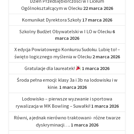
Dzień Przedsiębiorczości w I Liceum
Ogólnokształcącym w Olecku
22 marca 2026
Komunikat Dyrektora Szkoły
17 marca 2026
Szkolny Budżet Obywatelski w I LO w Olecku
6
marca 2026
X edycja Powiatowego Konkursu Sudoku. Lubię to! –
święto logicznego myślenia w Olecku
2 marca 2026
Gratulacje dla laureatek!
1 marca 2026
Środa pełna emocji: klasy 3a i 3b na lodowisku i w
kinie.
1 marca 2026
Lodowisko – pierwsze wyzwanie i sportowa
rywalizacja w MK Bowling – Suwałki!
1 marca 2026
Równi, a jednak nierówno traktowani- różne twarze
dyskryminacji….
1 marca 2026