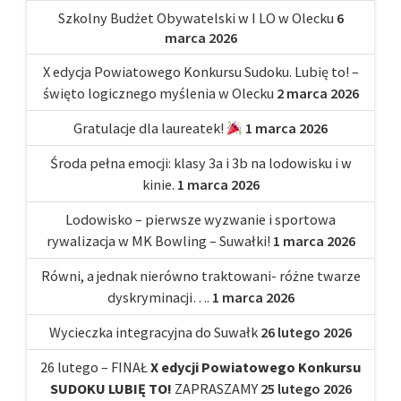
Szkolny Budżet Obywatelski w I LO w Olecku
6
marca 2026
X edycja Powiatowego Konkursu Sudoku. Lubię to! –
święto logicznego myślenia w Olecku
2 marca 2026
Gratulacje dla laureatek!
1 marca 2026
Środa pełna emocji: klasy 3a i 3b na lodowisku i w
kinie.
1 marca 2026
Lodowisko – pierwsze wyzwanie i sportowa
rywalizacja w MK Bowling – Suwałki!
1 marca 2026
Równi, a jednak nierówno traktowani- różne twarze
dyskryminacji….
1 marca 2026
Wycieczka integracyjna do Suwałk
26 lutego 2026
26 lutego – FINAŁ
X edycji Powiatowego Konkursu
SUDOKU LUBIĘ TO!
ZAPRASZAMY
25 lutego 2026