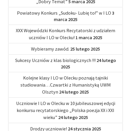
„Dobry Temat”
5 marca 2025
Powiatowy Konkurs „Sudoku- Lubię to!” w I LO
3
marca 2025
XXX Wojewódzki Konkurs Recytatorski z udziałem
uczniów I LO w Olecku!
1 marca 2025
Wybieramy zawód.
25 lutego 2025
Sukcesy Uczniów z klas biologicznych !!!
24 lutego
2025
Kolejne klasy I LO w Olecku poznają tajniki
studiowania…Czwartki z Humanistyką UWM
Olsztyn
24 lutego 2025
Uczniowie I LO w Olecku w 10 jubileuszowej edycji
konkursu recytatorskiego „Polska poezja XX i XXI
wieku”
24 lutego 2025
Drodzy uczniowie!
24 stycznia 2025