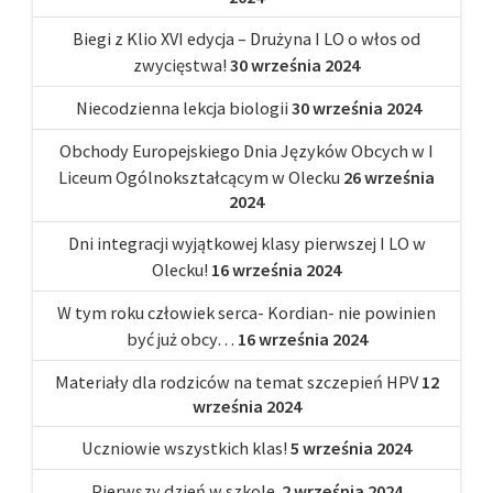
Biegi z Klio XVI edycja – Drużyna I LO o włos od
zwycięstwa!
30 września 2024
Niecodzienna lekcja biologii
30 września 2024
Obchody Europejskiego Dnia Języków Obcych w I
Liceum Ogólnokształcącym w Olecku
26 września
2024
Dni integracji wyjątkowej klasy pierwszej I LO w
Olecku!
16 września 2024
W tym roku człowiek serca- Kordian- nie powinien
być już obcy…
16 września 2024
Materiały dla rodziców na temat szczepień HPV
12
września 2024
Uczniowie wszystkich klas!
5 września 2024
Pierwszy dzień w szkole.
2 września 2024