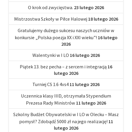
O krok od zwycięstwa.
23 lutego 2026
Mistrzostwa Szkoły w Piłce Halowej
18 lutego 2026
Gratulujemy dużego sukcesu naszych uczniów w
konkursie „Polska poezja XX i XXI wieku”!
16 lutego
2026
Walentynki w I LO
16 lutego 2026
Piątek 13. bez pecha – z sercem i integracją
16
lutego 2026
Turniej CS 1.6 4vs4
11 lutego 2026
Uczennica klasy IIID, otrzymała Stypendium
Prezesa Rady Ministrów
11 lutego 2026
Szkolny Budżet Obywatelski w I LO w Olecku – Masz
pomysł? Zdobądź 5000 zł na jego realizację!
11
lutego 2026