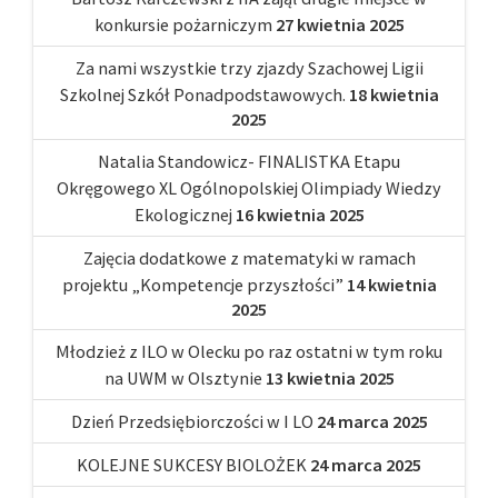
konkursie pożarniczym
27 kwietnia 2025
Za nami wszystkie trzy zjazdy Szachowej Ligii
Szkolnej Szkół Ponadpodstawowych.
18 kwietnia
2025
Natalia Standowicz- FINALISTKA Etapu
Okręgowego XL Ogólnopolskiej Olimpiady Wiedzy
Ekologicznej
16 kwietnia 2025
Zajęcia dodatkowe z matematyki w ramach
projektu „Kompetencje przyszłości”
14 kwietnia
2025
Młodzież z ILO w Olecku po raz ostatni w tym roku
na UWM w Olsztynie
13 kwietnia 2025
Dzień Przedsiębiorczości w I LO
24 marca 2025
KOLEJNE SUKCESY BIOLOŻEK
24 marca 2025