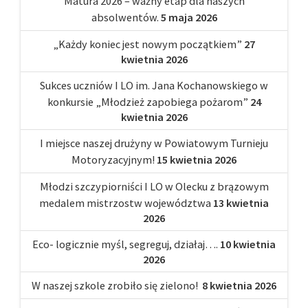
Matura 2026 – ważny etap dla naszych
absolwentów.
5 maja 2026
„Każdy koniec jest nowym początkiem”
27
kwietnia 2026
Sukces uczniów I LO im. Jana Kochanowskiego w
konkursie „Młodzież zapobiega pożarom”
24
kwietnia 2026
I miejsce naszej drużyny w Powiatowym Turnieju
Motoryzacyjnym!
15 kwietnia 2026
Młodzi szczypiorniści I LO w Olecku z brązowym
medalem mistrzostw województwa
13 kwietnia
2026
Eco- logicznie myśl, segreguj, działaj….
10 kwietnia
2026
W naszej szkole zrobiło się zielono!
8 kwietnia 2026