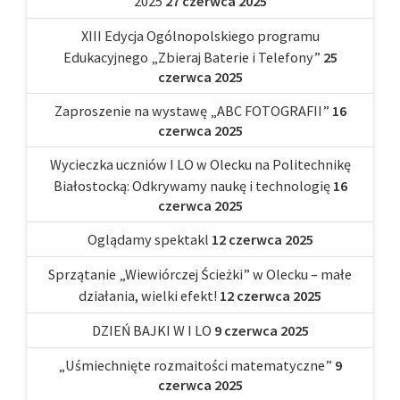
2025
27 czerwca 2025
XIII Edycja Ogólnopolskiego programu
Edukacyjnego „Zbieraj Baterie i Telefony”
25
czerwca 2025
Zaproszenie na wystawę „ABC FOTOGRAFII”
16
czerwca 2025
Wycieczka uczniów I LO w Olecku na Politechnikę
Białostocką: Odkrywamy naukę i technologię
16
czerwca 2025
Oglądamy spektakl
12 czerwca 2025
Sprzątanie „Wiewiórczej Ścieżki” w Olecku – małe
działania, wielki efekt!
12 czerwca 2025
DZIEŃ BAJKI W I LO
9 czerwca 2025
„Uśmiechnięte rozmaitości matematyczne”
9
czerwca 2025